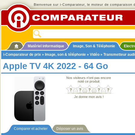
Bienvenue sur i-Comparateur, le moteur de comparaison de
Matériel informatique
Image, Son & Téléphonie
Elect
i-Comparateur de prix
»
Image, son & téléphonie
»
Vidéo
»
Transmetteur audi
Apple TV 4K 2022 - 64 Go
Nos visiteurs n'ont pas encore
noté ce produit
Je donne mon avis !
Comparer et acheter
Déposer un avis