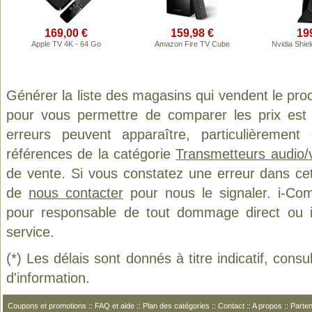
169,00 €
159,98 €
19
Apple TV 4K - 64 Go
Amazon Fire TV Cube
Nvidia Shie
Générer la liste des magasins qui vendent le pro
pour vous permettre de comparer les prix est
erreurs peuvent apparaître, particulièremen
références de la catégorie
Transmetteurs audio/
de vente. Si vous constatez une erreur dans ce
de
nous contacter
pour nous le signaler. i-Com
pour responsable de tout dommage direct ou indi
service.
(*) Les délais sont donnés à titre indicatif, cons
d'information.
Coupons et promotions
::
FAQ et aide
::
Plan des catégories
::
Contact
::
A propos
::
Parten