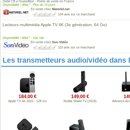
Débit CB à l'expédition - Points de vente en France
Disponibilité / délai * : Plus de 15 jours
En vente chez
Materiel.net
134 avis sur ce marchand
Lecteurs multimédia Apple TV 4K (3e génération, 64 Go)
Disponibilité / délai * : Voir site
En vente chez
Son-Vidéo
110 avis sur ce marchand
Les transmetteurs audio/vidéo dans
184,00 €
149,00 €
14
Apple TV 4K 2022 - 128 Go
Nvidia Shield TV (2019)
Advance Ac