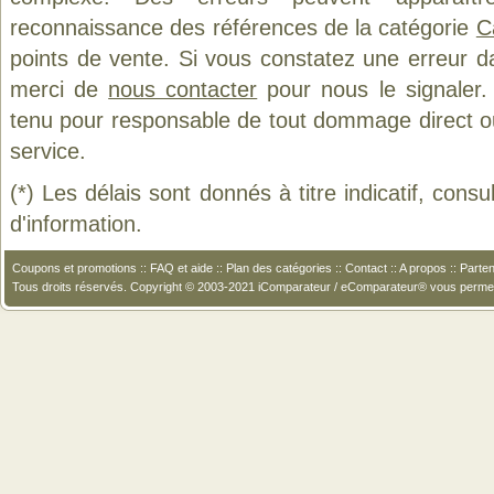
reconnaissance des références de la catégorie
C
points de vente. Si vous constatez une erreur d
merci de
nous contacter
pour nous le signaler.
tenu pour responsable de tout dommage direct ou in
service.
(*) Les délais sont donnés à titre indicatif, cons
d'information.
Coupons et promotions
::
FAQ et aide
::
Plan des catégories
::
Contact
::
A propos
::
Parten
Tous droits réservés. Copyright © 2003-2021 iComparateur / eComparateur® vous perme