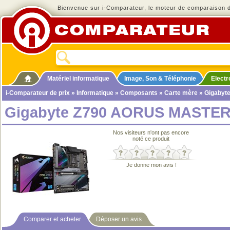
Bienvenue sur i-Comparateur, le moteur de comparaison de
Matériel informatique
Image, Son & Téléphonie
Elect
i-Comparateur de prix
»
Informatique
»
Composants
»
Carte mère
» Gigabyt
Gigabyte Z790 AORUS MASTE
Nos visiteurs n'ont pas encore
noté ce produit
Je donne mon avis !
Comparer et acheter
Déposer un avis