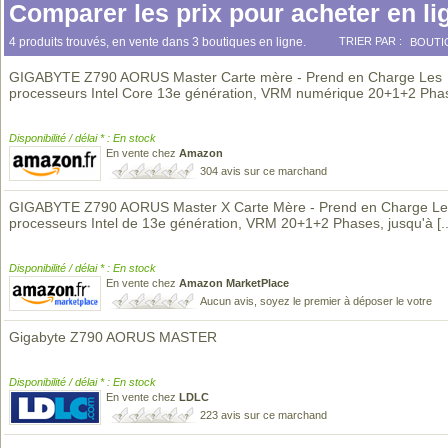
Comparer les prix pour acheter en li
4 produits trouvés, en vente dans 3 boutiques en ligne.
TRIER PAR :
BOUTI
GIGABYTE Z790 AORUS Master Carte mère - Prend en Charge Les
processeurs Intel Core 13e génération, VRM numérique 20+1+2 Pha
Disponibilité / délai * : En stock
En vente chez
Amazon
304 avis sur ce marchand
GIGABYTE Z790 AORUS Master X Carte Mère - Prend en Charge Le
processeurs Intel de 13e génération, VRM 20+1+2 Phases, jusqu'à
[.
Disponibilité / délai * : En stock
En vente chez
Amazon MarketPlace
Aucun avis, soyez le premier à déposer le votre
Gigabyte Z790 AORUS MASTER
Disponibilité / délai * : En stock
En vente chez
LDLC
223 avis sur ce marchand