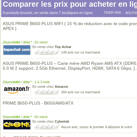
Comparer les prix pour acheter en li
9 produits trouvés, en vente dans 7 boutiques en ligne.
TRIER PAR :
BOUTI
ASUS PRIME B650-PLUS WIFI ( 15 % de réduction avec le code pr
APEX )
Disponibilité / délai * : En stock
En vente chez
Top Achat
149 avis sur ce marchand
ASUS PRIME B650-PLUS – Carte mère AMD Ryzen AM5 ATX (DDR5,
5.0 M.2 support, 2.5Gb Ethernet, DisplayPort, HDMI, SATA 6 Gbps,
[.
Disponibilité / délai * : 1 à 3 mois
En vente chez
Amazon
304 avis sur ce marchand
PRIME B650-PLUS - B650/AM5/ATX
Disponibilité / délai * : En stock
En vente chez
Cybertek
Aucun avis, soyez le premier à déposer le votre