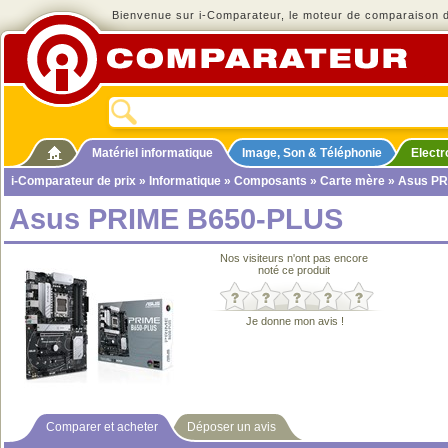
Bienvenue sur i-Comparateur, le moteur de comparaison de
Matériel informatique
Image, Son & Téléphonie
Elect
i-Comparateur de prix
»
Informatique
»
Composants
»
Carte mère
» Asus PR
Asus PRIME B650-PLUS
Nos visiteurs n'ont pas encore
noté ce produit
Je donne mon avis !
Comparer et acheter
Déposer un avis