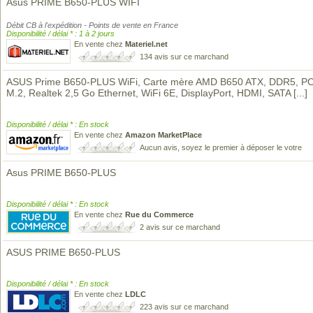
Asus PRIME B650-PLUS WIFI
Débit CB à l'expédition - Points de vente en France
Disponibilité / délai * : 1 à 2 jours
En vente chez
Materiel.net
134 avis sur ce marchand
ASUS Prime B650-PLUS WiFi, Carte mère AMD B650 ATX, DDR5, PC
M.2, Realtek 2,5 Go Ethernet, WiFi 6E, DisplayPort, HDMI, SATA
[...]
Disponibilité / délai * : En stock
En vente chez
Amazon MarketPlace
Aucun avis, soyez le premier à déposer le votre
Asus PRIME B650-PLUS
Disponibilité / délai * : En stock
En vente chez
Rue du Commerce
2 avis sur ce marchand
ASUS PRIME B650-PLUS
Disponibilité / délai * : En stock
En vente chez
LDLC
223 avis sur ce marchand