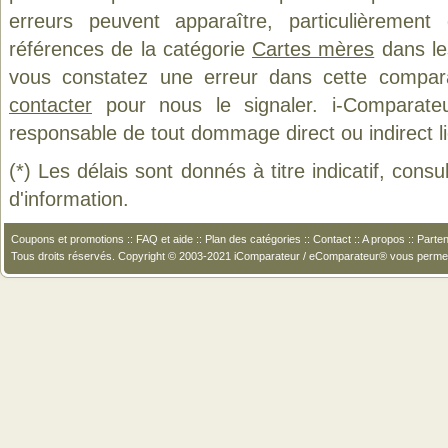
erreurs peuvent apparaître, particulièremen
références de la catégorie
Cartes mères
dans les
vous constatez une erreur dans cette compar
contacter
pour nous le signaler. i-Comparate
responsable de tout dommage direct ou indirect lié 
(*) Les délais sont donnés à titre indicatif, cons
d'information.
Coupons et promotions
::
FAQ et aide
::
Plan des catégories
::
Contact
::
A propos
::
Parten
Tous droits réservés. Copyright © 2003-2021 iComparateur / eComparateur® vous perme