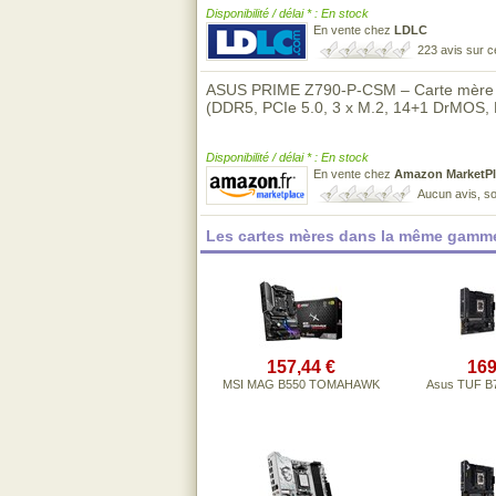
Disponibilité / délai * : En stock
En vente chez
LDLC
223 avis sur 
ASUS PRIME Z790-P-CSM – Carte mère 
(DDR5, PCIe 5.0, 3 x M.2, 14+1 DrMOS, 
Disponibilité / délai * : En stock
En vente chez
Amazon MarketPl
Aucun avis, so
Les cartes mères dans la même gamme
157,44 €
169
MSI MAG B550 TOMAHAWK
Asus TUF B