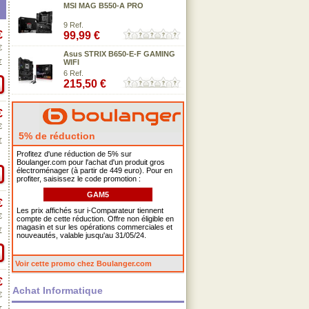
MSI MAG B550-A PRO
9 Ref.
€
99,99 €
€
Asus STRIX B650-E-F GAMING
€
WIFI
6 Ref.
215,50 €
€
€
5% de réduction
€
Profitez d'une réduction de 5% sur
Boulanger.com pour l'achat d'un produit gros
électroménager (à partir de 449 euro). Pour en
profiter, saisissez le code promotion :
GAM5
€
Les prix affichés sur i-Comparateur tiennent
€
compte de cette réduction. Offre non éligible en
magasin et sur les opérations commerciales et
€
nouveautés, valable jusqu'au 31/05/24.
Voir cette promo chez Boulanger.com
€
Achat Informatique
€