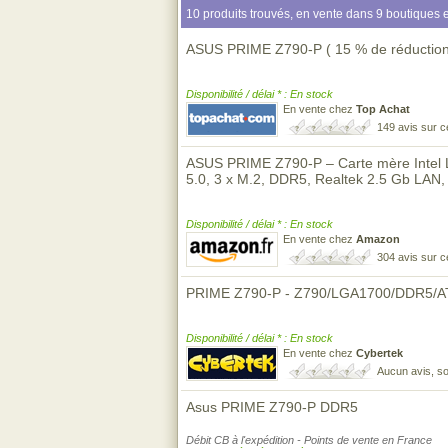
10 produits trouvés, en vente dans 9 boutiques e
ASUS PRIME Z790-P ( 15 % de réduction
Disponibilité / délai * : En stock
En vente chez
Top Achat
149 avis sur 
ASUS PRIME Z790-P – Carte mère Intel
5.0, 3 x M.2, DDR5, Realtek 2.5 Gb LAN,
Disponibilité / délai * : En stock
En vente chez
Amazon
304 avis sur 
PRIME Z790-P - Z790/LGA1700/DDR5/A
Disponibilité / délai * : En stock
En vente chez
Cybertek
Aucun avis, so
Asus PRIME Z790-P DDR5
Débit CB à l'expédition - Points de vente en France