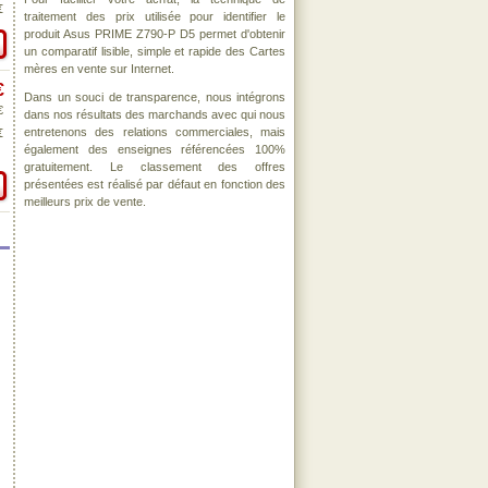
€
traitement des prix utilisée pour identifier le
produit Asus PRIME Z790-P D5 permet d'obtenir
un comparatif lisible, simple et rapide des Cartes
mères en vente sur Internet.
€
Dans un souci de transparence, nous intégrons
€
dans nos résultats des marchands avec qui nous
entretenons des relations commerciales, mais
€
également des enseignes référencées 100%
gratuitement. Le classement des offres
présentées est réalisé par défaut en fonction des
meilleurs prix de vente.