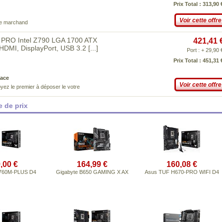
Prix Total : 313,90 
Voir cette offre
ce marchand
PRO Intel Z790 LGA 1700 ATX
421,41 
HDMI, DisplayPort, USB 3.2
[...]
Port : + 29,90 
Prix Total : 451,31 
ace
Voir cette offre
yez le premier à déposer le votre
 de prix
,00 €
164,99 €
160,08 €
760M-PLUS D4
Gigabyte B650 GAMING X AX
Asus TUF H670-PRO WIFI D4