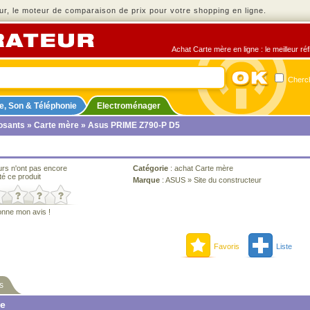
r, le moteur de comparaison de prix pour votre shopping en ligne.
Achat Carte mère en ligne : le meilleur ré
Cherch
e, Son & Téléphonie
Electroménager
sants
»
Carte mère
» Asus PRIME Z790-P D5
urs n'ont pas encore
Catégorie
:
achat Carte mère
té ce produit
Marque
:
ASUS
»
Site du constructeur
onne mon avis !
Favoris
Liste
s
ne