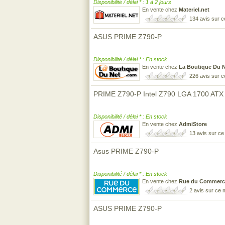
Disponibilité / délai * : 1 à 2 jours
En vente chez
Materiel.net
134 avis sur 
ASUS PRIME Z790-P
Disponibilité / délai * : En stock
En vente chez
La Boutique Du 
226 avis sur 
PRIME Z790-P Intel Z790 LGA 1700 ATX
Disponibilité / délai * : En stock
En vente chez
AdmiStore
13 avis sur c
Asus PRIME Z790-P
Disponibilité / délai * : En stock
En vente chez
Rue du Commerc
2 avis sur ce
ASUS PRIME Z790-P