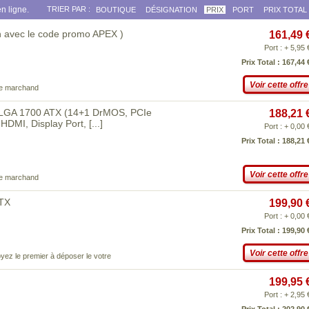
n ligne.
TRIER PAR :
BOUTIQUE
DÉSIGNATION
PRIX
PORT
PRIX TOTAL
 avec le code promo APEX )
161,49 
Port : + 5,95 
Prix Total : 167,44 
Voir cette offre
ce marchand
 LGA 1700 ATX (14+1 DrMOS, PCIe
188,21 
 HDMI, Display Port,
[...]
Port : + 0,00 
Prix Total : 188,21 
Voir cette offre
ce marchand
TX
199,90 
Port : + 0,00 
Prix Total : 199,90 
Voir cette offre
yez le premier à déposer le votre
199,95 
Port : + 2,95 