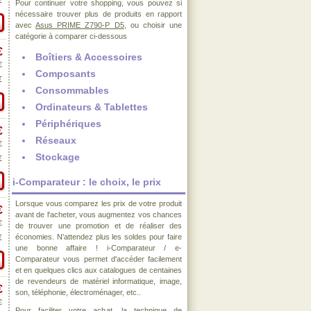
€
Pour continuer votre shopping, vous pouvez si
nécessaire trouver plus de produits en rapport
avec
Asus PRIME Z790-P D5
, ou choisir une
catégorie à comparer ci-dessous
€
Boîtiers & Accessoires
€
Composants
€
Consommables
Ordinateurs & Tablettes
Périphériques
€
Réseaux
€
Stockage
€
i-Comparateur : le choix, le prix
Lorsque vous comparez les prix de votre produit
€
avant de l'acheter, vous augmentez vos chances
€
de trouver une promotion et de réaliser des
économies. N'attendez plus les soldes pour faire
€
une bonne affaire ! i-Comparateur / e-
Comparateur vous permet d'accéder facilement
et en quelques clics aux catalogues de centaines
de revendeurs de matériel informatique, image,
€
son, téléphonie, électroménager, etc..
€
Pour faciliter votre achat, la technique de