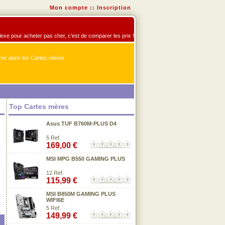
Mon compte
::
Inscription
flexe pour acheter pas cher, c'est de comparer les prix !
er dans les Cartes mères
Top Cartes mères
Asus TUF B760M-PLUS D4
5 Ref.
169,00 €
MSI MPG B550 GAMING PLUS
12 Ref.
115,99 €
MSI B850M GAMING PLUS
WIFI6E
5 Ref.
149,99 €