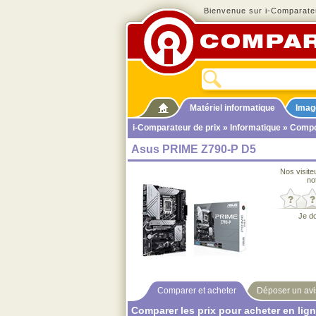
Bienvenue sur i-Comparateu
Matériel informatique
Imag
i-Comparateur de prix
»
Informatique
»
Compo
Asus PRIME Z790-P D5
Nos visite
no
Je d
Comparer et acheter
Déposer un avi
Comparer les prix pour acheter en lig