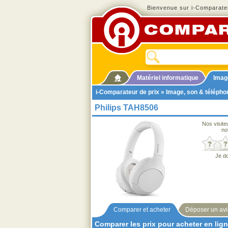
Bienvenue sur i-Comparateu
Matériel informatique
Imag
i-Comparateur de prix
»
Image, son & télépho
Philips TAH8506
Nos visite
no
Je d
Comparer et acheter
Déposer un avi
Comparer les prix pour acheter en lig