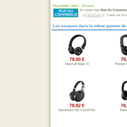
Disponibilité / délai * : En stock
En vente chez
Rue du Commerc
2 avis sur ce
Les casques dans la même gamme de 
79,00 €
79
Marshall Major IV
Pioneer
79,92 €
76
Sennheiser HD 4.50 BTNC
Raze