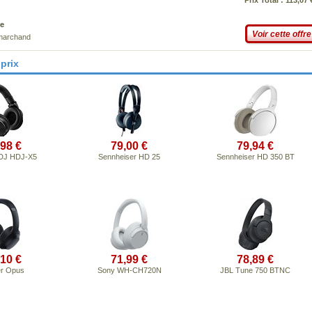
Prix Total : 113,07 
e
Voir cette offre
 marchand
prix
,98 €
79,00 €
79,94 €
 DJ HDJ-X5
Sennheiser HD 25
Sennheiser HD 350 BT
,10 €
71,99 €
78,89 €
r Opus
Sony WH-CH720N
JBL Tune 750 BTNC