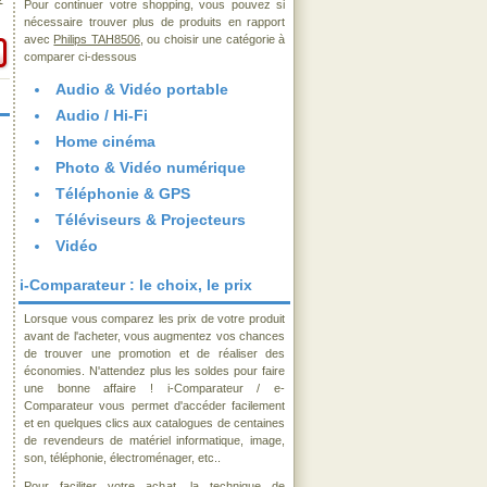
€
Pour continuer votre shopping, vous pouvez si
nécessaire trouver plus de produits en rapport
avec
Philips TAH8506
, ou choisir une catégorie à
comparer ci-dessous
Audio & Vidéo portable
Audio / Hi-Fi
Home cinéma
Photo & Vidéo numérique
Téléphonie & GPS
Téléviseurs & Projecteurs
Vidéo
i-Comparateur : le choix, le prix
Lorsque vous comparez les prix de votre produit
avant de l'acheter, vous augmentez vos chances
de trouver une promotion et de réaliser des
économies. N'attendez plus les soldes pour faire
une bonne affaire ! i-Comparateur / e-
Comparateur vous permet d'accéder facilement
et en quelques clics aux catalogues de centaines
de revendeurs de matériel informatique, image,
son, téléphonie, électroménager, etc..
Pour faciliter votre achat, la technique de