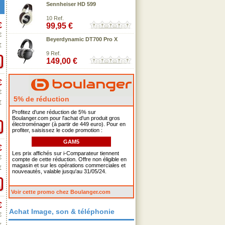
Sennheiser HD 599
10 Ref.
€
99,95 €
€
Beyerdynamic DT700 Pro X
€
9 Ref.
149,00 €
€
€
5% de réduction
€
Profitez d'une réduction de 5% sur
Boulanger.com pour l'achat d'un produit gros
électroménager (à partir de 449 euro). Pour en
profiter, saisissez le code promotion :
GAM5
€
Les prix affichés sur i-Comparateur tiennent
€
compte de cette réduction. Offre non éligible en
magasin et sur les opérations commerciales et
€
nouveautés, valable jusqu'au 31/05/24.
Voir cette promo chez Boulanger.com
€
Achat Image, son & téléphonie
€