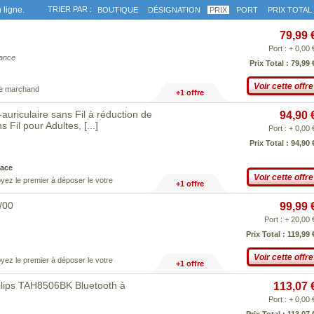
 ligne.
TRIER PAR :
BOUTIQUE
DÉSIGNATION
PRIX
PORT
PRIX TOTAL
79,99 
Port : + 0,00 
iance
Prix Total : 79,99 
Voir cette offre
ce marchand
+1 offre
riculaire sans Fil à réduction de
94,90 
s Fil pour Adultes,
[...]
Port : + 0,00 
Prix Total : 94,90 
ace
Voir cette offre
yez le premier à déposer le votre
+1 offre
/00
99,99 
Port : + 20,00 
Prix Total : 119,99 
Voir cette offre
yez le premier à déposer le votre
+1 offre
Philips TAH8506BK Bluetooth à
113,07 
Port : + 0,00 