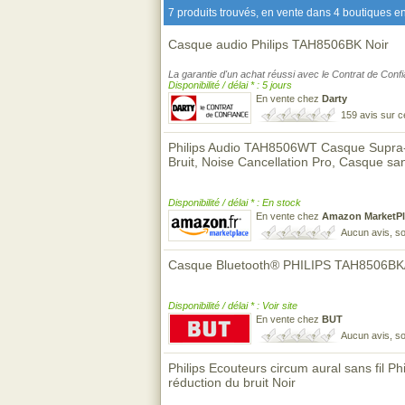
7 produits trouvés, en vente dans 4 boutiques en
Casque audio Philips TAH8506BK Noir
La garantie d'un achat réussi avec le Contrat de Conf
Disponibilité / délai * : 5 jours
En vente chez
Darty
159 avis sur 
Philips Audio TAH8506WT Casque Supra-au
Bruit, Noise Cancellation Pro, Casque san
Disponibilité / délai * : En stock
En vente chez
Amazon MarketPl
Aucun avis, so
Casque Bluetooth® PHILIPS TAH8506BK
Disponibilité / délai * : Voir site
En vente chez
BUT
Aucun avis, so
Philips Ecouteurs circum aural sans fil 
réduction du bruit Noir