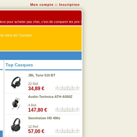
Mon compte
::
Inscription
flexe pour acheter pas cher, c'est de comparer les prix !
er dans les Casques
Top Casques
JBL Tune 510 BT
22 Ref.
34,89 €
Audio-Technica ATH-A550Z
4 Ref.
147,80 €
Sennheiser HD 400s
12 Ref.
57,00 €