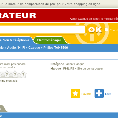
r, le moteur de comparaison de prix pour votre shopping en ligne.
Achat Casque en ligne : le meilleur ré
Cherch
e, Son & Téléphonie
Electroménager
nie
»
Audio / Hi-Fi
»
Casque
» Philips TAH8506
urs n'ont pas encore
Catégorie
:
achat Casque
té ce produit
Marque
:
PHILIPS
»
Site du constructeur
onne mon avis !
Favoris
Liste
s
ne