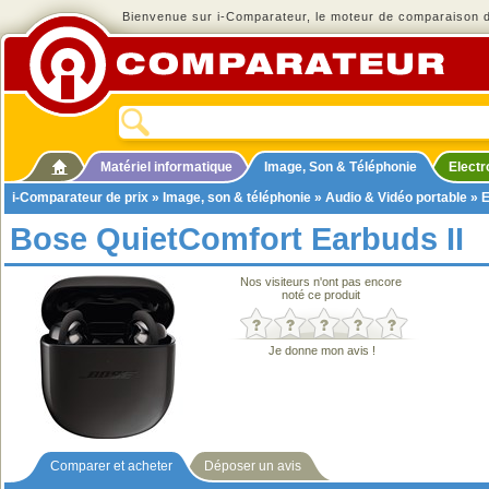
Bienvenue sur i-Comparateur, le moteur de comparaison de
Matériel informatique
Image, Son & Téléphonie
Elect
i-Comparateur de prix
»
Image, son & téléphonie
»
Audio & Vidéo portable
»
E
Bose QuietComfort Earbuds II
Nos visiteurs n'ont pas encore
noté ce produit
Je donne mon avis !
Comparer et acheter
Déposer un avis