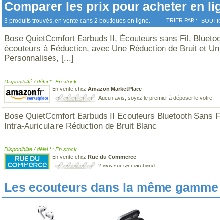
Comparer les prix pour acheter en li
3 produits trouvés, en vente dans 2 boutiques en ligne.
TRIER PAR :
BOUTI
Bose QuietComfort Earbuds II, Écouteurs sans Fil, Bluetoo
écouteurs à Réduction, avec Une Réduction de Bruit et U
Personnalisés,
[...]
Disponibilité / délai * : En stock
En vente chez
Amazon MarketPlace
Aucun avis, soyez le premier à déposer le votre
Bose QuietComfort Earbuds II Ecouteurs Bluetooth Sans F
Intra-Auriculaire Réduction de Bruit Blanc
Disponibilité / délai * : En stock
En vente chez
Rue du Commerce
2 avis sur ce marchand
Les ecouteurs dans la même gamme 