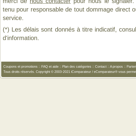
merci de
nous contacter
pour nous le signaler.
tenu pour responsable de tout dommage direct ou in
service.
(*) Les délais sont donnés à titre indicatif, cons
d'information.
Coupons et promotions
::
FAQ et aide
::
Plan des catégories
::
Contact
::
A propos
::
Parten
Tous droits réservés. Copyright © 2003-2021 iComparateur / eComparateur® vous perme