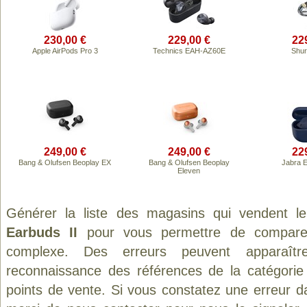
230,00 €
229,00 €
22
Apple AirPods Pro 3
Technics EAH-AZ60E
Shur
249,00 €
249,00 €
22
Bang & Olufsen Beoplay EX
Bang & Olufsen Beoplay
Jabra El
Eleven
Générer la liste des magasins qui vendent l
Earbuds II
pour vous permettre de comparer
complexe. Des erreurs peuvent apparaître
reconnaissance des références de la catégori
points de vente. Si vous constatez une erreur d