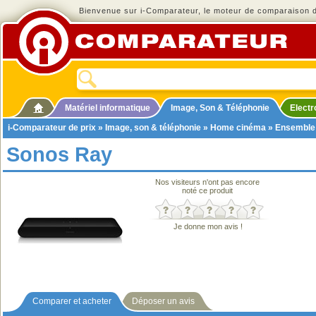
Bienvenue sur i-Comparateur, le moteur de comparaison de
Matériel informatique
Image, Son & Téléphonie
Elect
i-Comparateur de prix
»
Image, son & téléphonie
»
Home cinéma
»
Ensemble
Sonos Ray
Nos visiteurs n'ont pas encore
noté ce produit
Je donne mon avis !
Comparer et acheter
Déposer un avis