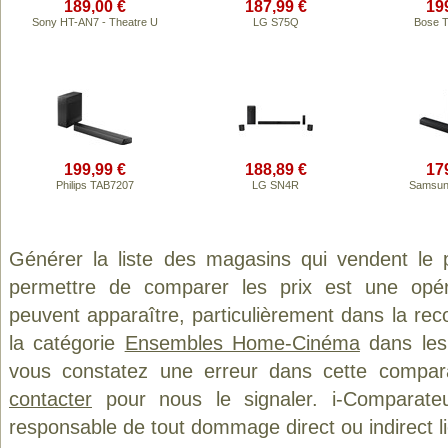
189,00 €
187,99 €
19
Sony HT-AN7 - Theatre U
LG S75Q
Bose T
199,99 €
188,89 €
17
Philips TAB7207
LG SN4R
Samsun
Générer la liste des magasins qui vendent le 
permettre de comparer les prix est une opér
peuvent apparaître, particulièrement dans la re
la catégorie
Ensembles Home-Cinéma
dans les 
vous constatez une erreur dans cette compar
contacter
pour nous le signaler. i-Comparate
responsable de tout dommage direct ou indirect lié 