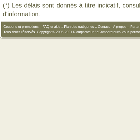
(*) Les délais sont donnés à titre indicatif, cons
d'information.
Coupons et promotions
::
FAQ et aide
::
Plan des catégories
::
Contact
::
A propos
::
Parten
Tous droits réservés. Copyright © 2003-2021 iComparateur / eComparateur® vous perme