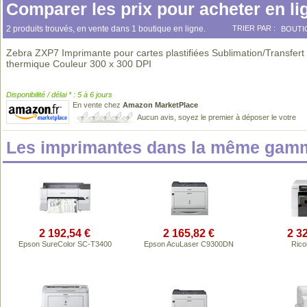
Comparer les prix pour acheter en li
2 produits trouvés, en vente dans 1 boutique en ligne.
TRIER PAR :
BOUTI
Zebra ZXP7 Imprimante pour cartes plastifiées Sublimation/Transfert
thermique Couleur 300 x 300 DPI
Disponibilité / délai * : 5 à 6 jours
En vente chez
Amazon MarketPlace
Aucun avis, soyez le premier à déposer le votre
Les imprimantes dans la même gamm
2 192,54 €
2 165,82 €
2 3
Epson SureColor SC-T3400
Epson AcuLaser C9300DN
Rico