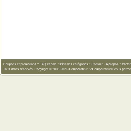
Coupons et promotions
::
FAQ et aide
::
Plan des catégories
::
Contact
::
A propos
::
Parten
Tous droits réservés. Copyright © 2003-2021 iComparateur / eComparateur® vous perme