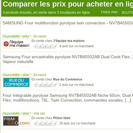
Comparer les prix pour acheter en li
3 produits trouvés, en vente dans 3 boutiques en ligne.
TRIER PAR :
BOUTI
SAMSUNG Four multifonction pyrolyse twin convection - NV7B4550
Disponibilité / délai * : En stock
En vente chez
J'équipe ma maison
4 avis sur ce marchand
Samsung Four encastrable pyrolyse NV7B45502AB Dual Cook Flex ,
Vapeur naturelle
Disponibilité / délai * : En stock
En vente chez
Rue du Commerce
2 avis sur ce marchand
Four intégrable pyrolyse Samsung NV7B45502AB Niche 60cm, Dual
Flex, multifonctions, 76L, Twin Convection, commandes vocales,
[...]
Disponibilité / délai * : Voir site
En vente chez
Primo-ideo
20 avis sur ce marchand