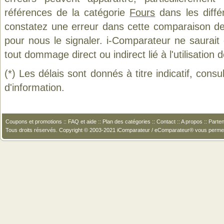
références de la catégorie
Fours
dans les diffé
constatez une erreur dans cette comparaison de
pour nous le signaler. i-Comparateur ne saurait
tout dommage direct ou indirect lié à l'utilisation 
(*) Les délais sont donnés à titre indicatif, cons
d'information.
Coupons et promotions
::
FAQ et aide
::
Plan des catégories
::
Contact
::
A propos
::
Parten
Tous droits réservés. Copyright © 2003-2021 iComparateur / eComparateur® vous perme