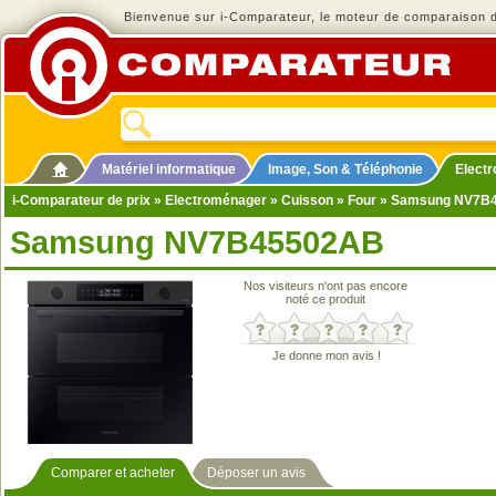
Bienvenue sur i-Comparateur, le moteur de comparaison de
Matériel informatique
Image, Son & Téléphonie
Elect
i-Comparateur de prix
»
Electroménager
»
Cuisson
»
Four
» Samsung NV7B
Samsung NV7B45502AB
Nos visiteurs n'ont pas encore
noté ce produit
Je donne mon avis !
Comparer et acheter
Déposer un avis