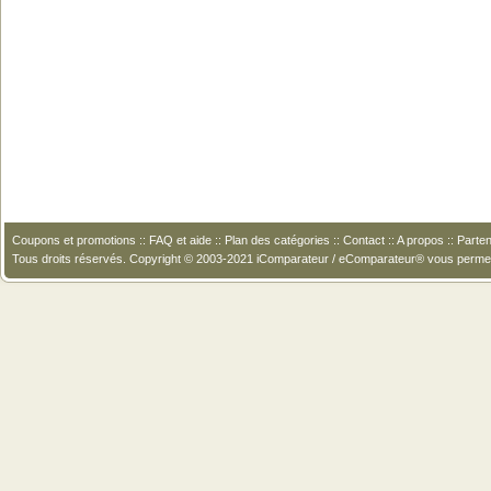
Coupons et promotions
::
FAQ et aide
::
Plan des catégories
::
Contact
::
A propos
::
Parten
Tous droits réservés. Copyright © 2003-2021 iComparateur / eComparateur® vous perme