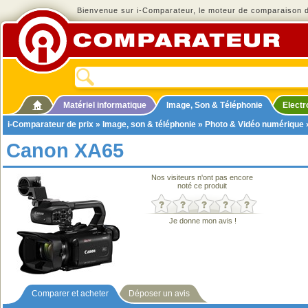
Bienvenue sur i-Comparateur, le moteur de comparaison de
Matériel informatique
Image, Son & Téléphonie
Elect
i-Comparateur de prix
»
Image, son & téléphonie
»
Photo & Vidéo numérique
Canon XA65
Nos visiteurs n'ont pas encore
noté ce produit
Je donne mon avis !
Comparer et acheter
Déposer un avis