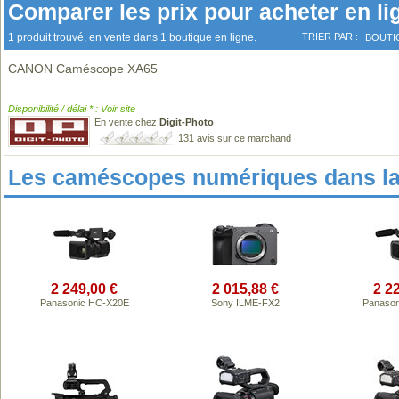
Comparer les prix pour acheter en li
1 produit trouvé, en vente dans 1 boutique en ligne.
TRIER PAR :
BOUTI
CANON Caméscope XA65
Disponibilité / délai * : Voir site
En vente chez
Digit-Photo
131 avis sur ce marchand
Les caméscopes numériques dans l
2 249,00 €
2 015,88 €
2 2
Panasonic HC-X20E
Sony ILME-FX2
Panason