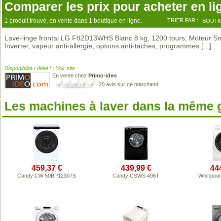
Comparer les prix pour acheter en li
1 produit trouvé, en vente dans 1 boutique en ligne.
TRIER PAR :
BOUTI
Lave-linge frontal LG F82D13WHS Blanc 8 kg, 1200 tours, Moteur S
Inverter, vapeur anti-allergie, options anti-taches, programmes
[...]
Disponibilité / délai * : Voir site
En vente chez
Primo-ideo
20 avis sur ce marchand
Les machines à laver dans la même
459,37 €
439,99 €
44
Candy CW 50BP12307S
Candy CSWS 496T
Whirlpoo