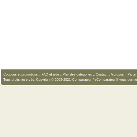
Coupons et promotions
::
FAQ et aide
::
Plan des catégories
::
Contact
::
A propos
::
Parten
Tous droits réservés. Copyright © 2003-2021 iComparateur / eComparateur® vous perme