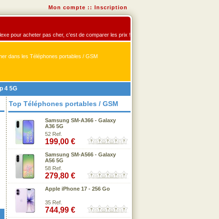
Mon compte
::
Inscription
flexe pour acheter pas cher, c'est de comparer les prix !
er dans les Téléphones portables / GSM
p 4 5G
Top Téléphones portables / GSM
Samsung SM-A366 - Galaxy
A36 5G
52 Ref.
199,00 €
Samsung SM-A566 - Galaxy
A56 5G
58 Ref.
279,80 €
Apple iPhone 17 - 256 Go
35 Ref.
744,99 €