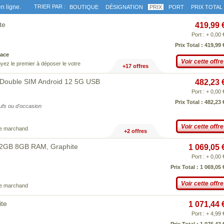
n ligne.
TRIER PAR :
BOUTIQUE
DÉSIGNATION
PRIX
PORT
PRIX TOTAL
te
419,99 
Port : + 0,00 
Prix Total : 419,99 
ace
Voir cette offre
yez le premier à déposer le votre
+17 offres
 Double SIM Android 12 5G USB
482,23 
Port : + 0,00 
Prix Total : 482,23 
eufs ou d'occasion
Voir cette offre
ce marchand
+2 offres
12GB 8GB RAM, Graphite
1 069,05 
Port : + 0,00 
Prix Total : 1 069,05 
Voir cette offre
ce marchand
te
1 071,44 
Port : + 4,99 