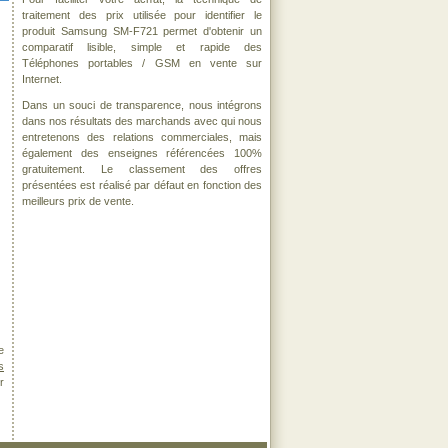
traitement des prix utilisée pour identifier le
produit Samsung SM-F721 permet d'obtenir un
comparatif lisible, simple et rapide des
Téléphones portables / GSM en vente sur
Internet.
Dans un souci de transparence, nous intégrons
dans nos résultats des marchands avec qui nous
entretenons des relations commerciales, mais
également des enseignes référencées 100%
gratuitement. Le classement des offres
présentées est réalisé par défaut en fonction des
meilleurs prix de vente.
e
s
r