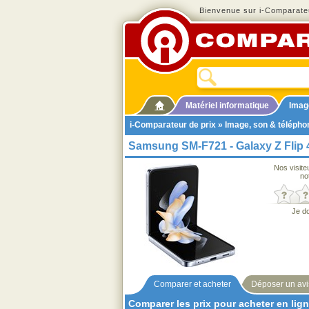
Bienvenue sur i-Comparateu
Matériel informatique
Imag
i-Comparateur de prix
»
Image, son & télépho
Samsung SM-F721 - Galaxy Z Flip 
Nos visite
no
Je d
Comparer et acheter
Déposer un avi
Comparer les prix pour acheter en lig