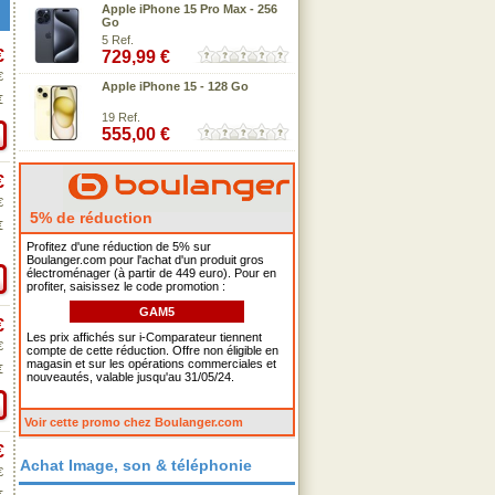
Apple iPhone 15 Pro Max - 256
Go
5 Ref.
€
729,99 €
€
Apple iPhone 15 - 128 Go
€
19 Ref.
555,00 €
€
€
5% de réduction
€
Profitez d'une réduction de 5% sur
Boulanger.com pour l'achat d'un produit gros
électroménager (à partir de 449 euro). Pour en
profiter, saisissez le code promotion :
GAM5
€
Les prix affichés sur i-Comparateur tiennent
€
compte de cette réduction. Offre non éligible en
magasin et sur les opérations commerciales et
€
nouveautés, valable jusqu'au 31/05/24.
Voir cette promo chez Boulanger.com
€
Achat Image, son & téléphonie
€