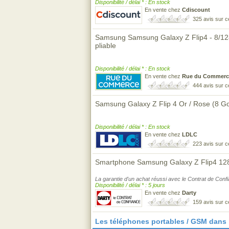
Disponibilité / délai * : En stock
En vente chez
Cdiscount
325 avis sur 
Samsung Samsung Galaxy Z Flip4 - 8/12
pliable
Disponibilité / délai * : En stock
En vente chez
Rue du Commerc
444 avis sur 
Samsung Galaxy Z Flip 4 Or / Rose (8 Go
Disponibilité / délai * : En stock
En vente chez
LDLC
223 avis sur 
Smartphone Samsung Galaxy Z Flip4 12
La garantie d'un achat réussi avec le Contrat de Conf
Disponibilité / délai * : 5 jours
En vente chez
Darty
159 avis sur 
Les téléphones portables / GSM dans