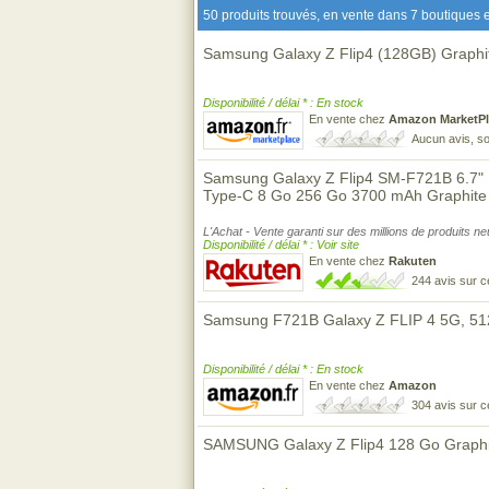
50 produits trouvés, en vente dans 7 boutiques e
Samsung Galaxy Z Flip4 (128GB) Graphi
Disponibilité / délai * : En stock
En vente chez
Amazon MarketPl
Aucun avis, so
Samsung Galaxy Z Flip4 SM-F721B 6.7"
Type-C 8 Go 256 Go 3700 mAh Graphite
L'Achat - Vente garanti sur des millions de produits n
Disponibilité / délai * : Voir site
En vente chez
Rakuten
244 avis sur 
Samsung F721B Galaxy Z FLIP 4 5G, 5
Disponibilité / délai * : En stock
En vente chez
Amazon
304 avis sur 
SAMSUNG Galaxy Z Flip4 128 Go Graphi