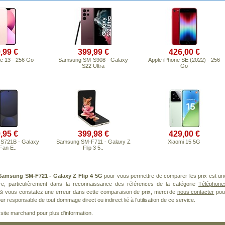
,99 €
399,99 €
426,00 €
e 13 - 256 Go
Samsung SM-S908 - Galaxy
Apple iPhone SE (2022) - 256
S22 Ultra
Go
,95 €
399,98 €
429,00 €
S721B - Galaxy
Samsung SM-F711 - Galaxy Z
Xiaomi 15 5G
Fan E..
Flip 3 5..
Samsung SM-F721 - Galaxy Z Flip 4 5G
pour vous permettre de comparer les prix est un
re, particulièrement dans la reconnaissance des références de la catégorie
Téléphone
 Si vous constatez une erreur dans cette comparaison de prix, merci de
nous contacter
pou
ur responsable de tout dommage direct ou indirect lié à l'utilisation de ce service.
le site marchand pour plus d'information.