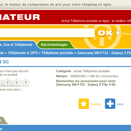
r, le moteur de comparaison de prix pour votre shopping en ligne.
Achat Téléphone portable en ligne : le meilleur ré
Cherch
e, Son & Téléphonie
Electroménager
nie
»
Téléphonie & GPS
»
Téléphone portable
» Samsung SM-F721 - Galaxy Z Fli
4 5G
urs n'ont pas encore
Catégorie
:
achat Téléphone portable
té ce produit
Marque
:
SAMSUNG
»
Site du constructeur
Recherchez les accessoires pour votre
Samsung SM-F721 - Galaxy Z Flip 4 5G
onne mon avis !
Favoris
Liste
s
ne