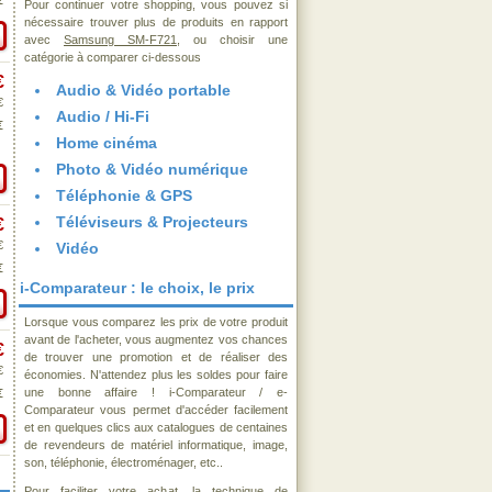
€
Pour continuer votre shopping, vous pouvez si
nécessaire trouver plus de produits en rapport
avec
Samsung SM-F721
, ou choisir une
catégorie à comparer ci-dessous
€
Audio & Vidéo portable
€
Audio / Hi-Fi
€
Home cinéma
Photo & Vidéo numérique
Téléphonie & GPS
Téléviseurs & Projecteurs
€
€
Vidéo
€
i-Comparateur : le choix, le prix
Lorsque vous comparez les prix de votre produit
avant de l'acheter, vous augmentez vos chances
€
de trouver une promotion et de réaliser des
€
économies. N'attendez plus les soldes pour faire
une bonne affaire ! i-Comparateur / e-
€
Comparateur vous permet d'accéder facilement
et en quelques clics aux catalogues de centaines
de revendeurs de matériel informatique, image,
son, téléphonie, électroménager, etc..
Pour faciliter votre achat, la technique de