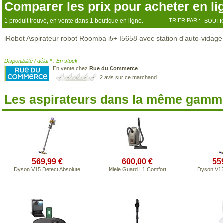
Comparer les prix pour acheter en li
1 produit trouvé, en vente dans 1 boutique en ligne.
TRIER PAR :
BOUTI
iRobot Aspirateur robot Roomba i5+ I5658 avec station d'auto-vidage
Disponibilité / délai * : En stock
En vente chez
Rue du Commerce
2 avis sur ce marchand
Les aspirateurs dans la même gamme
569,99 €
600,00 €
55
Dyson V15 Detect Absolute
Miele Guard L1 Comfort
Dyson V12