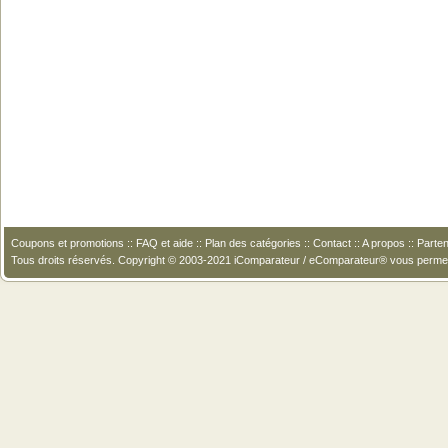
Coupons et promotions
::
FAQ et aide
::
Plan des catégories
::
Contact
::
A propos
::
Parten
Tous droits réservés. Copyright © 2003-2021 iComparateur / eComparateur® vous perme