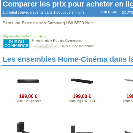
Comparer les prix pour acheter en li
1 produit trouvé, en vente dans 1 boutique en ligne.
TRIER PAR :
BOUTI
Samsung Barre de son Samsung HW B550 Noir
Disponibilité / délai * : En stock
En vente chez
Rue du Commerce
2 avis sur ce marchand
Les ensembles Home-Cinéma dans l
199,00 €
199,00 €
19
Bose TV Speaker
Samsung HW-S66D
Yamah