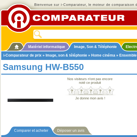
Bienvenue sur i-Comparateur, le moteur de comparaison de
Matériel informatique
Image, Son & Téléphonie
Elect
i-Comparateur de prix
»
Image, son & téléphonie
»
Home cinéma
»
Ensemble
Samsung HW-B550
Nos visiteurs n'ont pas encore
noté ce produit
Je donne mon avis !
Comparer et acheter
Déposer un avis