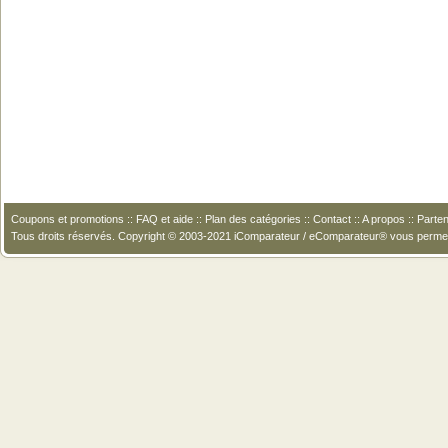
Coupons et promotions
::
FAQ et aide
::
Plan des catégories
::
Contact
::
A propos
::
Parten
Tous droits réservés. Copyright © 2003-2021 iComparateur / eComparateur® vous perme