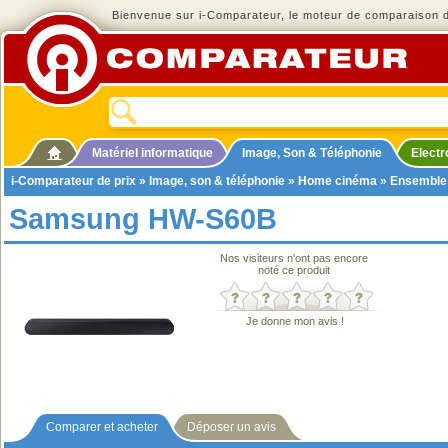
Bienvenue sur i-Comparateur, le moteur de comparaison de
Matériel informatique
Image, Son & Téléphonie
Elect
i-Comparateur de prix
»
Image, son & téléphonie
»
Home cinéma
»
Ensemble
Samsung HW-S60B
Nos visiteurs n'ont pas encore
noté ce produit
Je donne mon avis !
Comparer et acheter
Déposer un avis