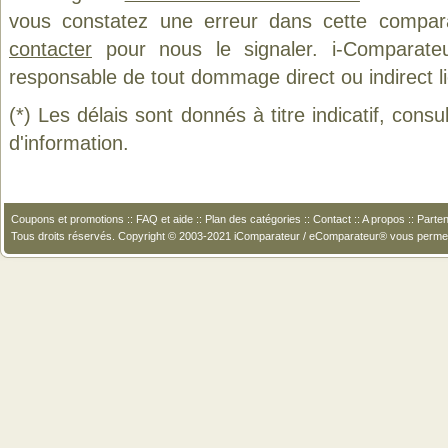
vous constatez une erreur dans cette compar
contacter
pour nous le signaler. i-Comparate
responsable de tout dommage direct ou indirect lié 
(*) Les délais sont donnés à titre indicatif, cons
d'information.
Coupons et promotions
::
FAQ et aide
::
Plan des catégories
::
Contact
::
A propos
::
Parten
Tous droits réservés. Copyright © 2003-2021 iComparateur / eComparateur® vous perme