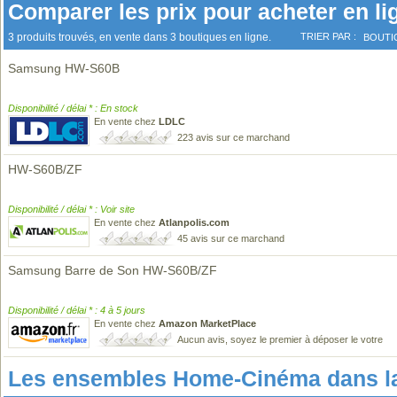
Comparer les prix pour acheter en li
3 produits trouvés, en vente dans 3 boutiques en ligne.
TRIER PAR :
BOUTI
Samsung HW-S60B
Disponibilité / délai * : En stock
En vente chez
LDLC
223 avis sur ce marchand
HW-S60B/ZF
Disponibilité / délai * : Voir site
En vente chez
Atlanpolis.com
45 avis sur ce marchand
Samsung Barre de Son HW-S60B/ZF
Disponibilité / délai * : 4 à 5 jours
En vente chez
Amazon MarketPlace
Aucun avis, soyez le premier à déposer le votre
Les ensembles Home-Cinéma dans l