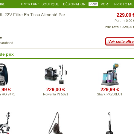
gne.
TRIER PAR :
BOUTIQUE
DÉSIGNATION
PRIX
PORT
PRIX TOTAL
L 22V Filtre En Tissu Alimenté Par
229,00 
Port : + 0,00 
Prix Total : 229,00 
e
Voir cette offre
 marchand
de prix
,99 €
229,00 €
229,99 €
a RO 7471
Rowenta IN 5021
Shark PX250EUT