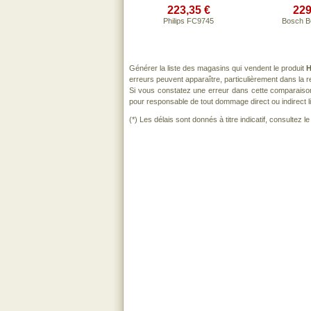
223,35 €
229
Philips FC9745
Bosch 
Générer la liste des magasins qui vendent le produit
H
erreurs peuvent apparaître, particulièrement dans la
Si vous constatez une erreur dans cette comparaiso
pour responsable de tout dommage direct ou indirect lié 
(*) Les délais sont donnés à titre indicatif, consultez 