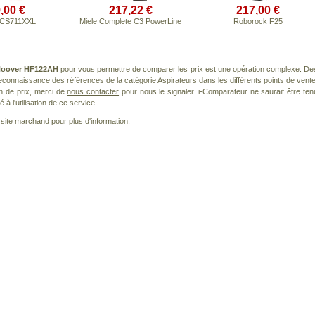
,00 €
217,22 €
217,00 €
BCS711XXL
Miele Complete C3 PowerLine
Roborock F25
oover HF122AH
pour vous permettre de comparer les prix est une opération complexe. De
 reconnaissance des références de la catégorie
Aspirateurs
dans les différents points de vente
n de prix, merci de
nous contacter
pour nous le signaler. i-Comparateur ne saurait être ten
à l'utilisation de ce service.
le site marchand pour plus d'information.