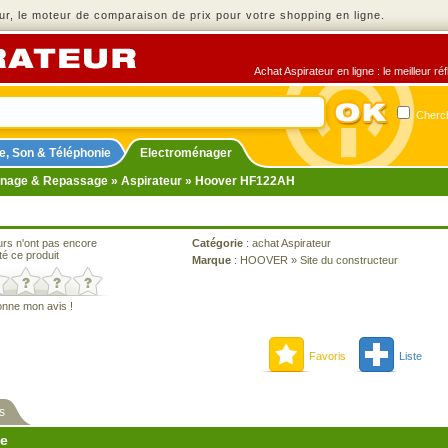
r, le moteur de comparaison de prix pour votre shopping en ligne.
Achat Aspirateur en ligne : le meilleur r
Cherch
e, Son & Téléphonie
Electroménager
nage & Repassage
»
Aspirateur
» Hoover HF122AH
urs n'ont pas encore
Catégorie
:
achat Aspirateur
té ce produit
Marque
:
HOOVER
»
Site du constructeur
onne mon avis !
Favoris
Liste
s
ne