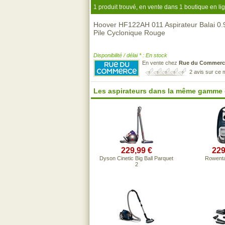
1 produit trouvé, en vente dans 1 boutique en li
Hoover HF122AH 011 Aspirateur Balai 0.9
Pile Cyclonique Rouge
Disponibilité / délai * : En stock
En vente chez
Rue du Commerc
2 avis sur ce
Les aspirateurs dans la même gamme 
229,99 €
229
Dyson Cinetic Big Ball Parquet
Rowent
2