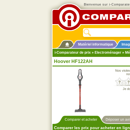
Bienvenue sur i-Comparateu
Matériel informatique
Imag
i-Comparateur de prix
»
Electroménager
»
Mé
Hoover HF122AH
Nos visite
no
Je d
Comparer et acheter
Déposer un avi
Comparer les prix pour acheter en lig