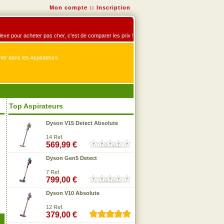
Mon compte
::
Inscription
éflexe pour acheter pas cher, c'est de comparer les prix !
er dans les Aspirateurs
Top Aspirateurs
Dyson V15 Detect Absolute
14 Ref.
569,99 €
Dyson Gen5 Detect
7 Ref.
799,00 €
Dyson V10 Absolute
12 Ref.
379,00 €