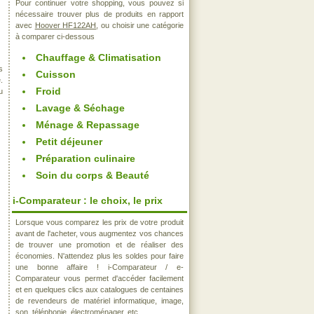
Pour continuer votre shopping, vous pouvez si
nécessaire trouver plus de produits en rapport
avec
Hoover HF122AH
, ou choisir une catégorie
à comparer ci-dessous
Chauffage & Climatisation
s
Cuisson
.
Froid
u
Lavage & Séchage
Ménage & Repassage
Petit déjeuner
Préparation culinaire
Soin du corps & Beauté
i-Comparateur : le choix, le prix
Lorsque vous comparez les prix de votre produit
avant de l'acheter, vous augmentez vos chances
de trouver une promotion et de réaliser des
économies. N'attendez plus les soldes pour faire
une bonne affaire ! i-Comparateur / e-
Comparateur vous permet d'accéder facilement
et en quelques clics aux catalogues de centaines
de revendeurs de matériel informatique, image,
son, téléphonie, électroménager, etc..