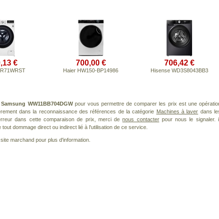
,13 €
700,00 €
706,42 €
4R71WRST
Haier HW150-BP14986
Hisense WD3S8043BB3
t
Samsung WW11BB704DGW
pour vous permettre de comparer les prix est une opératio
ièrement dans la reconnaissance des références de la catégorie
Machines à laver
dans le
 erreur dans cette comparaison de prix, merci de
nous contacter
pour nous le signaler. i
ut dommage direct ou indirect lié à l'utilisation de ce service.
le site marchand pour plus d'information.