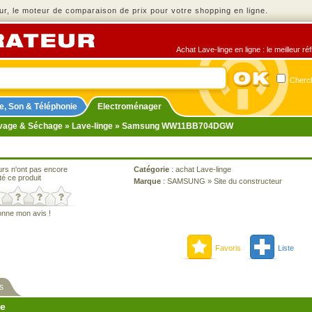
r, le moteur de comparaison de prix pour votre shopping en ligne.
Achat Lave-linge en ligne : le meilleur r
Cherch
e, Son & Téléphonie
Electroménager
vage & Séchage
»
Lave-linge
» Samsung WW11BB704DGW
urs n'ont pas encore
Catégorie
:
achat Lave-linge
té ce produit
Marque
:
SAMSUNG
»
Site du constructeur
onne mon avis !
Favoris
Liste
s
ne