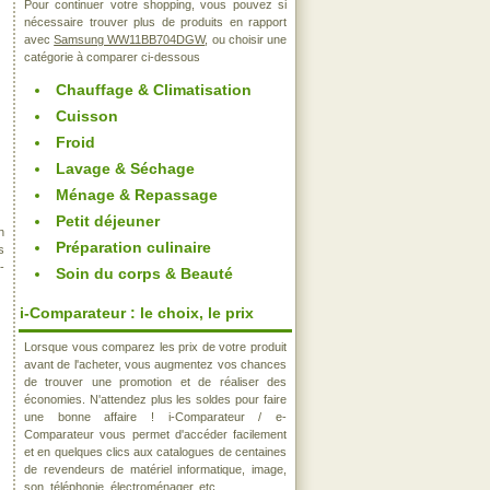
Pour continuer votre shopping, vous pouvez si
nécessaire trouver plus de produits en rapport
avec
Samsung WW11BB704DGW
, ou choisir une
catégorie à comparer ci-dessous
Chauffage & Climatisation
Cuisson
Froid
Lavage & Séchage
Ménage & Repassage
Petit déjeuner
n
Préparation culinaire
s
-
Soin du corps & Beauté
i-Comparateur : le choix, le prix
Lorsque vous comparez les prix de votre produit
avant de l'acheter, vous augmentez vos chances
de trouver une promotion et de réaliser des
économies. N'attendez plus les soldes pour faire
une bonne affaire ! i-Comparateur / e-
Comparateur vous permet d'accéder facilement
et en quelques clics aux catalogues de centaines
de revendeurs de matériel informatique, image,
son, téléphonie, électroménager, etc..