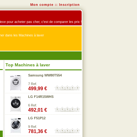
Mon compte
::
Inscription
éflexe pour acheter pas cher, c'est de comparer les prix !
er dans les Machines à laver
Top Machines à laver
Samsung WW80T554
7 Ref.
499,99 €
LG F14R15WHS
6 Ref.
492,01 €
LG F51P12
9 Ref.
781,36 €