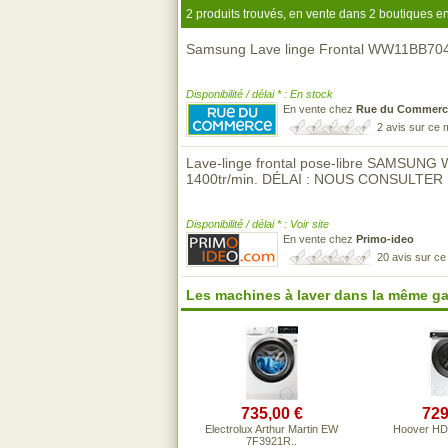
2 produits trouvés, en vente dans 2 boutiques en
Samsung Lave linge Frontal WW11BB
Disponibilité / délai * : En stock
En vente chez
Rue du Commerc
2 avis sur ce
Lave-linge frontal pose-libre SAMSUN
1400tr/min. DÉLAI : NOUS CONSULTER
Disponibilité / délai * : Voir site
En vente chez
Primo-ideo
20 avis sur c
Les machines à laver dans la même g
735,00 €
729
Electrolux Arthur Martin EW
Hoover H
7F3921R..