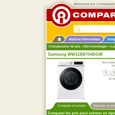
Bienvenue sur i-Comparateu
Matériel informatique
Imag
i-Comparateur de prix
»
Electroménager
»
La
Samsung WW11BB704DGW
Nos visite
no
Je d
Comparer et acheter
Déposer un avi
Comparer les prix pour acheter en lig