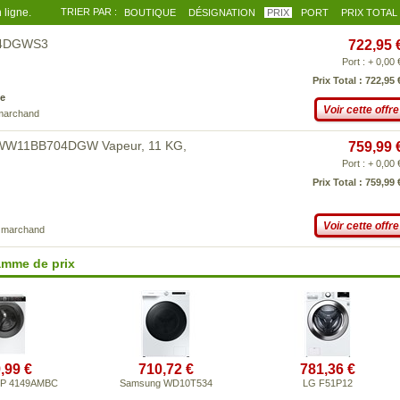
 ligne.
TRIER PAR :
BOUTIQUE
DÉSIGNATION
PRIX
PORT
PRIX TOTAL
704DGWS3
722,95 
Port : + 0,00 
Prix Total : 722,95 
e
Voir cette offre
 marchand
G WW11BB704DGW Vapeur, 11 KG,
759,99 
Port : + 0,00 
Prix Total : 759,99 
Voir cette offre
e marchand
amme de prix
,99 €
710,72 €
781,36 €
DP 4149AMBC
Samsung WD10T534
LG F51P12