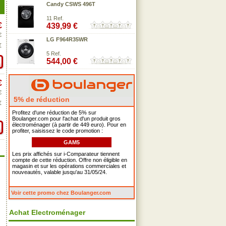
Candy CSWS 496T
11 Ref.
€
439,99 €
€
LG F964R35WR
€
5 Ref.
544,00 €
€
€
5% de réduction
€
Profitez d'une réduction de 5% sur
Boulanger.com pour l'achat d'un produit gros
électroménager (à partir de 449 euro). Pour en
profiter, saisissez le code promotion :
GAM5
Les prix affichés sur i-Comparateur tiennent
compte de cette réduction. Offre non éligible en
magasin et sur les opérations commerciales et
nouveautés, valable jusqu'au 31/05/24.
Voir cette promo chez Boulanger.com
Achat Electroménager