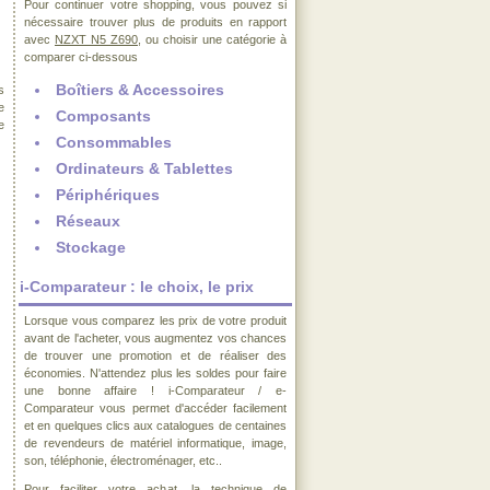
Pour continuer votre shopping, vous pouvez si
nécessaire trouver plus de produits en rapport
avec
NZXT N5 Z690
, ou choisir une catégorie à
comparer ci-dessous
Boîtiers & Accessoires
s
e
Composants
e
Consommables
Ordinateurs & Tablettes
Périphériques
Réseaux
Stockage
i-Comparateur : le choix, le prix
Lorsque vous comparez les prix de votre produit
avant de l'acheter, vous augmentez vos chances
de trouver une promotion et de réaliser des
économies. N'attendez plus les soldes pour faire
une bonne affaire ! i-Comparateur / e-
Comparateur vous permet d'accéder facilement
et en quelques clics aux catalogues de centaines
de revendeurs de matériel informatique, image,
son, téléphonie, électroménager, etc..
Pour faciliter votre achat, la technique de