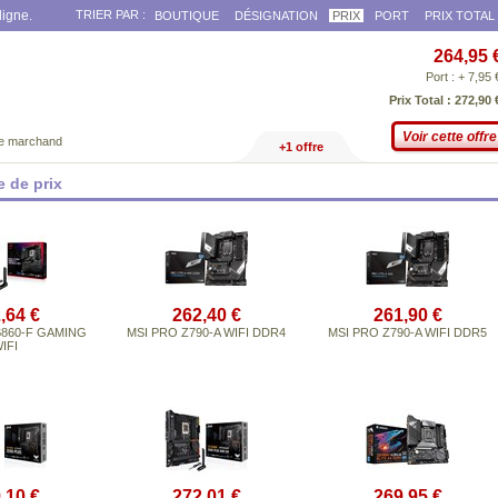
ligne.
TRIER PAR :
BOUTIQUE
DÉSIGNATION
PRIX
PORT
PRIX TOTAL
264,95 
Port : + 7,95 
Prix Total : 272,90 
Voir cette offre
ce marchand
+1 offre
 de prix
,64 €
262,40 €
261,90 €
B860-F GAMING
MSI PRO Z790-A WIFI DDR4
MSI PRO Z790-A WIFI DDR5
IFI
,10 €
272,01 €
269,95 €