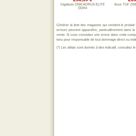
Gigabyte Z690 AORUS ELITE
Asus TUF Z69
DDR4
Générer la liste des magasins qui vendent le produit
erreurs peuvent apparaître, particulièrement dans l
vente. Si vous constatez une erreur dans cette comp
tenu pour responsable de tout dommage direct ou indirect
(*) Les délais sont donnés à titre indicatif, consultez 