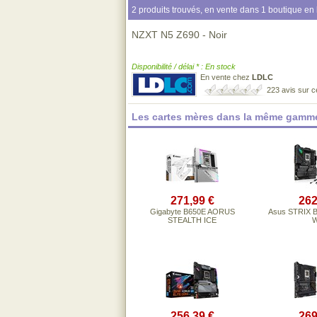
2 produits trouvés, en vente dans 1 boutique en 
NZXT N5 Z690 - Noir
Disponibilité / délai * : En stock
En vente chez
LDLC
223 avis sur 
Les cartes mères dans la même gamme
271,99 €
262
Gigabyte B650E AORUS
Asus STRIX 
STEALTH ICE
W
256,39 €
269