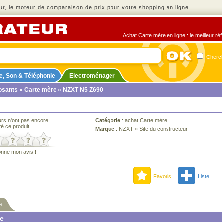
r, le moteur de comparaison de prix pour votre shopping en ligne.
Achat Carte mère en ligne : le meilleur ré
Cherch
e, Son & Téléphonie
Electroménager
sants
»
Carte mère
» NZXT N5 Z690
urs n'ont pas encore
Catégorie
:
achat Carte mère
té ce produit
Marque
:
NZXT
»
Site du constructeur
onne mon avis !
Favoris
Liste
s
ne