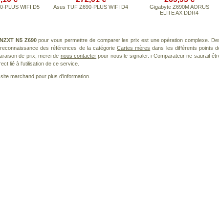
0-PLUS WIFI D5
Asus TUF Z690-PLUS WIFI D4
Gigabyte Z690M AORUS
ELITE AX DDR4
NZXT N5 Z690
pour vous permettre de comparer les prix est une opération complexe. De
a reconnaissance des références de la catégorie
Cartes mères
dans les différents points d
araison de prix, merci de
nous contacter
pour nous le signaler. i-Comparateur ne saurait êtr
 lié à l'utilisation de ce service.
le site marchand pour plus d'information.