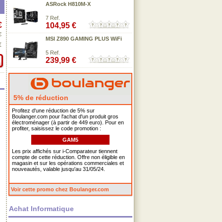
ASRock H810M-X
7 Ref.
€
104,95 €
€
MSI Z890 GAMING PLUS WiFi
€
5 Ref.
239,99 €
5% de réduction
Profitez d'une réduction de 5% sur
Boulanger.com pour l'achat d'un produit gros
électroménager (à partir de 449 euro). Pour en
profiter, saisissez le code promotion :
GAM5
Les prix affichés sur i-Comparateur tiennent
compte de cette réduction. Offre non éligible en
magasin et sur les opérations commerciales et
nouveautés, valable jusqu'au 31/05/24.
Voir cette promo chez Boulanger.com
Achat Informatique