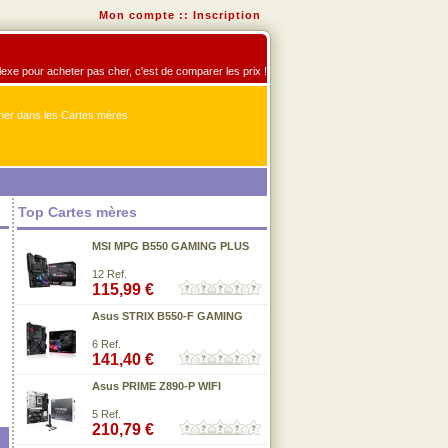
Mon compte
::
Inscription
flexe pour acheter pas cher, c'est de comparer les prix !
er dans les Cartes mères
Top Cartes mères
MSI MPG B550 GAMING PLUS
12 Ref.
115,99 €
Asus STRIX B550-F GAMING
6 Ref.
141,40 €
Asus PRIME Z890-P WIFI
5 Ref.
210,79 €