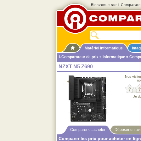
Bienvenue sur i-Comparateu
Matériel informatique
Imag
i-Comparateur de prix
»
Informatique
»
Compo
NZXT N5 Z690
Nos visite
no
Je d
Comparer et acheter
Déposer un avi
Comparer les prix pour acheter en lig