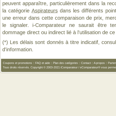
peuvent apparaître, particulièrement dans la re
la catégorie
Aspirateurs
dans les différents poin
une erreur dans cette comparaison de prix, mer
le signaler. i-Comparateur ne saurait être t
dommage direct ou indirect lié à l'utilisation de ce
(*) Les délais sont donnés à titre indicatif, cons
d'information.
Coupons et promotions
::
FAQ et aide
::
Plan des catégories
::
Contact
::
A propos
::
Parten
Tous droits réservés. Copyright © 2003-2021 iComparateur / eComparateur® vous perme