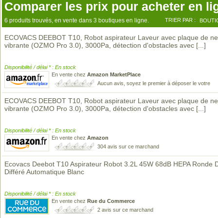
Comparer les prix pour acheter en li
6 produits trouvés, en vente dans 3 boutiques en ligne.
TRIER PAR :
BOUTI
ECOVACS DEEBOT T10, Robot aspirateur Laveur avec plaque de ne
vibrante (OZMO Pro 3.0), 3000Pa, détection d'obstacles avec
[...]
Disponibilité / délai * : En stock
En vente chez
Amazon MarketPlace
Aucun avis, soyez le premier à déposer le votre
ECOVACS DEEBOT T10, Robot aspirateur Laveur avec plaque de ne
vibrante (OZMO Pro 3.0), 3000Pa, détection d'obstacles avec
[...]
Disponibilité / délai * : En stock
En vente chez
Amazon
304 avis sur ce marchand
Ecovacs Deebot T10 Aspirateur Robot 3.2L 45W 68dB HEPA Ronde 
Différé Automatique Blanc
Disponibilité / délai * : En stock
En vente chez
Rue du Commerce
2 avis sur ce marchand