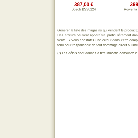
387,00 €
399
Bosch BSS8224
Rowenta
Générer la liste des magasins qui vendent le produit
E
Des erreurs peuvent apparaître, particulièrement da
vente. Si vous constatez une erreur dans cette comp
tenu pour responsable de tout dommage direct ou indirect
(*) Les délais sont donnés à titre indicatif, consultez 