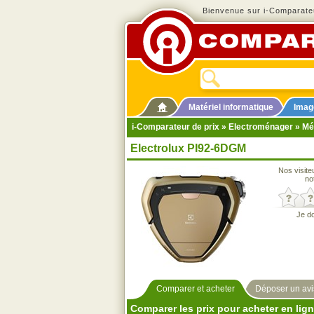
Bienvenue sur i-Comparateu
Matériel informatique
Imag
i-Comparateur de prix
»
Electroménager
»
Mé
Electrolux PI92-6DGM
Nos visite
no
Je d
Comparer et acheter
Déposer un avi
Comparer les prix pour acheter en lig