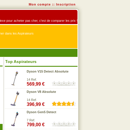
Mon compte
::
Inscription
éflexe pour acheter pas cher, c'est de comparer les prix !
er dans les Aspirateurs
Top Aspirateurs
Dyson V15 Detect Absolute
14 Ref.
569,99 €
Dyson V8 Absolute
14 Ref.
396,99 €
Dyson Gen5 Detect
7 Ref.
799,00 €