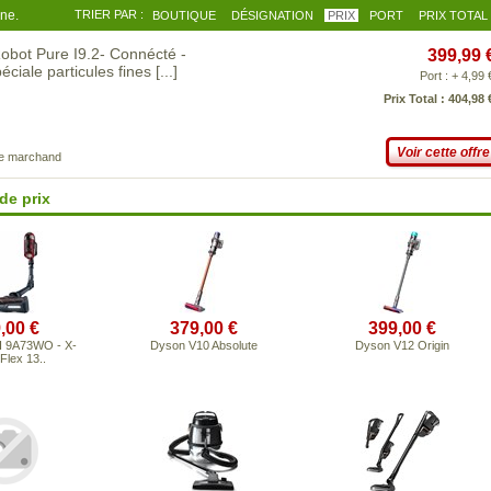
gne.
TRIER PAR :
BOUTIQUE
DÉSIGNATION
PRIX
PORT
PRIX TOTAL
bot Pure I9.2- Connécté -
399,99 
éciale particules fines
[...]
Port : + 4,99 
Prix Total : 404,98 
Voir cette offre
ce marchand
de prix
,00 €
379,00 €
399,00 €
 9A73WO - X-
Dyson V10 Absolute
Dyson V12 Origin
Flex 13..