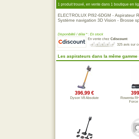
1 produit trouvé, en vente dans 1 boutique en li
ELECTROLUX PI92-6DGM - Aspirateur Ro
Système navigation 3D Vision - Brosse sp
Disponibilité / délai * : En stock
En vente chez
Cdiscount
325 avis sur 
Les aspirateurs dans la même gamme 
396,99 €
399
Dyson V8 Absolute
Rowenta RH
Force 