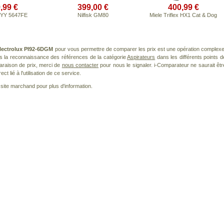
,99 €
399,00 €
400,99 €
 YY 5647FE
Nilfisk GM80
Miele Triflex HX1 Cat & Dog
lectrolux PI92-6DGM
pour vous permettre de comparer les prix est une opération complexe
ns la reconnaissance des références de la catégorie
Aspirateurs
dans les différents points d
araison de prix, merci de
nous contacter
pour nous le signaler. i-Comparateur ne saurait êtr
 lié à l'utilisation de ce service.
le site marchand pour plus d'information.