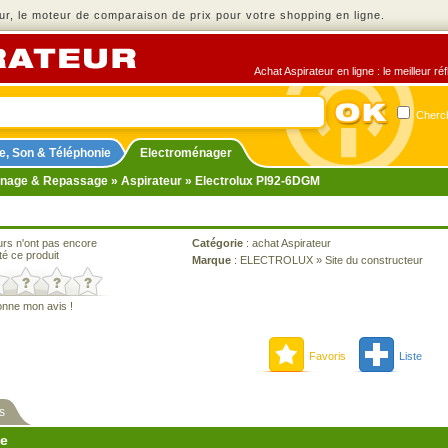
r, le moteur de comparaison de prix pour votre shopping en ligne.
Achat Aspirateur en ligne : le meilleur r
Cherch
e, Son & Téléphonie
Electroménager
nage & Repassage
»
Aspirateur
» Electrolux PI92-6DGM
urs n'ont pas encore
Catégorie
:
achat Aspirateur
té ce produit
Marque
:
ELECTROLUX
»
Site du constructeur
onne mon avis !
Favoris
Liste
s
ne