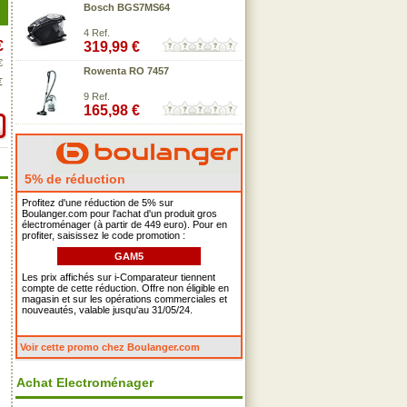
Bosch BGS7MS64
4 Ref.
€
319,99 €
€
Rowenta RO 7457
€
9 Ref.
165,98 €
5% de réduction
Profitez d'une réduction de 5% sur
Boulanger.com pour l'achat d'un produit gros
électroménager (à partir de 449 euro). Pour en
profiter, saisissez le code promotion :
GAM5
Les prix affichés sur i-Comparateur tiennent
compte de cette réduction. Offre non éligible en
magasin et sur les opérations commerciales et
nouveautés, valable jusqu'au 31/05/24.
Voir cette promo chez Boulanger.com
Achat Electroménager