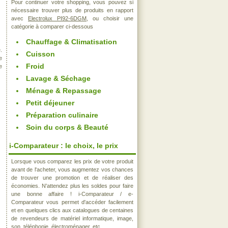
Pour continuer votre shopping, vous pouvez si
nécessaire trouver plus de produits en rapport
avec
Electrolux PI92-6DGM
, ou choisir une
catégorie à comparer ci-dessous
Chauffage & Climatisation
.
Cuisson
e
Froid
e
Lavage & Séchage
Ménage & Repassage
Petit déjeuner
Préparation culinaire
Soin du corps & Beauté
i-Comparateur : le choix, le prix
Lorsque vous comparez les prix de votre produit
avant de l'acheter, vous augmentez vos chances
de trouver une promotion et de réaliser des
économies. N'attendez plus les soldes pour faire
une bonne affaire ! i-Comparateur / e-
Comparateur vous permet d'accéder facilement
et en quelques clics aux catalogues de centaines
de revendeurs de matériel informatique, image,
son, téléphonie, électroménager, etc..