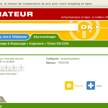
r, le moteur de comparaison de prix pour votre shopping en ligne.
Achat Aspirateur en ligne : le meilleur r
Cherch
e, Son & Téléphonie
Electroménager
nage & Repassage
»
Aspirateur
» Tristar KR-3150
urs n'ont pas encore
Catégorie
:
achat Aspirateur
té ce produit
Marque
:
TRISTAR
onne mon avis !
Favoris
Liste
s
ne