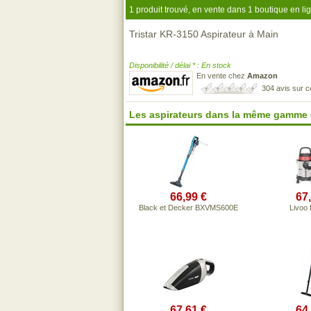
1 produit trouvé, en vente dans 1 boutique en li
Tristar KR-3150 Aspirateur à Main
Disponibilité / délai * : En stock
En vente chez
Amazon
304 avis sur 
Les aspirateurs dans la même gamme 
66,99 €
67
Black et Decker BXVMS600E
Livoo
67,61 €
64