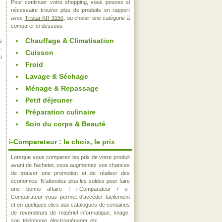
Pour continuer votre shopping, vous pouvez si
nécessaire trouver plus de produits en rapport
avec
Tristar KR-3150
, ou choisir une catégorie à
comparer ci-dessous
Chauffage & Climatisation
s
.
Cuisson
u
Froid
Lavage & Séchage
Ménage & Repassage
Petit déjeuner
Préparation culinaire
Soin du corps & Beauté
i-Comparateur : le choix, le prix
Lorsque vous comparez les prix de votre produit
avant de l'acheter, vous augmentez vos chances
de trouver une promotion et de réaliser des
économies. N'attendez plus les soldes pour faire
une bonne affaire ! i-Comparateur / e-
Comparateur vous permet d'accéder facilement
et en quelques clics aux catalogues de centaines
de revendeurs de matériel informatique, image,
son, téléphonie, électroménager, etc..