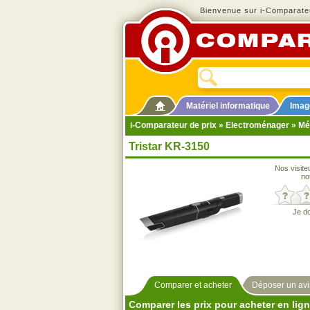
Bienvenue sur i-Comparateu
Matériel informatique
Imag
i-Comparateur de prix
»
Electroménager
»
Mé
Tristar KR-3150
Nos visite
no
Je d
Comparer et acheter
Déposer un avi
Comparer les prix pour acheter en lig