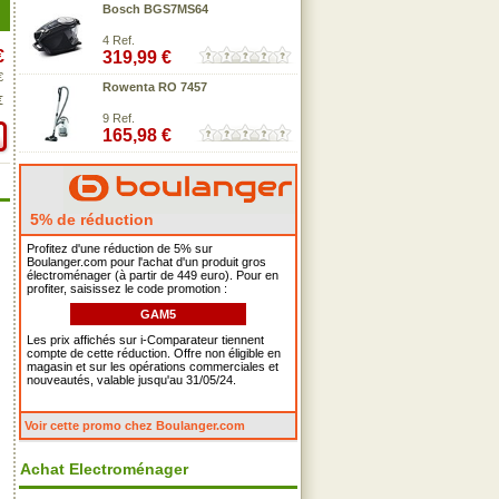
Bosch BGS7MS64
4 Ref.
€
319,99 €
€
Rowenta RO 7457
€
9 Ref.
165,98 €
5% de réduction
Profitez d'une réduction de 5% sur
Boulanger.com pour l'achat d'un produit gros
électroménager (à partir de 449 euro). Pour en
profiter, saisissez le code promotion :
GAM5
Les prix affichés sur i-Comparateur tiennent
compte de cette réduction. Offre non éligible en
magasin et sur les opérations commerciales et
nouveautés, valable jusqu'au 31/05/24.
Voir cette promo chez Boulanger.com
Achat Electroménager