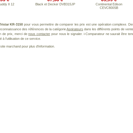
Buddy II 12
Black et Decker DVB315JP
Continental Edison
CEVC800SB
Tristar KR-3150
pour vous permettre de comparer les prix est une opération complexe. De
 reconnaissance des références de la catégorie
Aspirateurs
dans les différents points de vente
n de prix, merci de
nous contacter
pour nous le signaler. i-Comparateur ne saurait être ten
à l'utilisation de ce service.
le site marchand pour plus d'information.