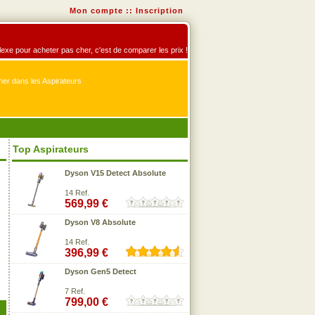
Mon compte
::
Inscription
éflexe pour acheter pas cher, c'est de comparer les prix !
er dans les Aspirateurs
Top Aspirateurs
Dyson V15 Detect Absolute
14 Ref.
569,99 €
Dyson V8 Absolute
14 Ref.
396,99 €
Dyson Gen5 Detect
7 Ref.
799,00 €