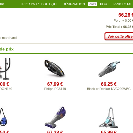
gne.
TRIER PAR :
BOUTIQUE
DÉSIGNATION
PRIX
PORT
PRIX TOTAL
66,28 
Port : + 0,00 
Prix Total : 66,28 
Voir cette offre
ce marchand
de prix
,00 €
67,99 €
66,25 €
 DOH140
Philips FC6149
Black et Decker NVC220WBC
,53 €
67,38 €
65,99 €