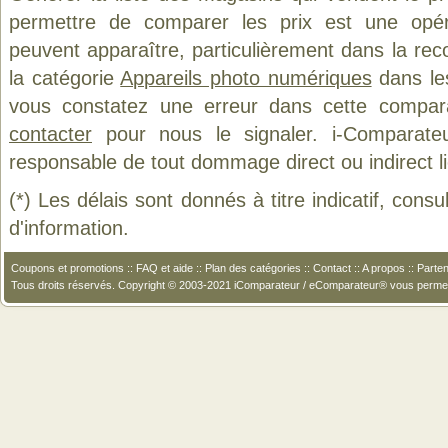
permettre de comparer les prix est une opér
peuvent apparaître, particulièrement dans la re
la catégorie
Appareils photo numériques
dans les
vous constatez une erreur dans cette compar
contacter
pour nous le signaler. i-Comparate
responsable de tout dommage direct ou indirect lié 
(*) Les délais sont donnés à titre indicatif, cons
d'information.
Coupons et promotions
::
FAQ et aide
::
Plan des catégories
::
Contact
::
A propos
::
Parten
Tous droits réservés. Copyright © 2003-2021 iComparateur / eComparateur® vous perme