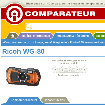
Bienvenue sur i-Comparateur, le moteur de comparaison de
Matériel informatique
Image, Son & Téléphonie
Elect
i-Comparateur de prix
»
Image, son & téléphonie
»
Photo & Vidéo numérique
Ricoh WG-80
Nos visiteurs n'ont pas encore
noté ce produit
Je donne mon avis !
Comparer et acheter
Déposer un avis