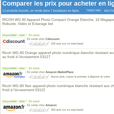
Comparer les prix pour acheter en li
13 produits trouvés, en vente dans 7 boutiques en ligne.
TRIER PAR :
BOUTI
RICOH WG 80 Appareil Photo Compact Orange Etanche, 16 Megapix
Robuste, Vidéo et Eclairage led
Disponibilité / délai * : En stock
En vente chez
Cdiscount
325 avis sur ce marchand
Ricoh WG-80 Orange appareil photo numérique étanche résistant au
au froid à l’écrasement 03127
Disponibilité / délai * : En stock
En vente chez
Amazon MarketPlace
Aucun avis, soyez le premier à déposer le votre
Ricoh WG-80 Noir appareil photo numérique étanche résistant aux c
froid à l’écrasement 03122
Disponibilité / délai * : En stock
En vente chez
Amazon
304 avis sur ce marchand