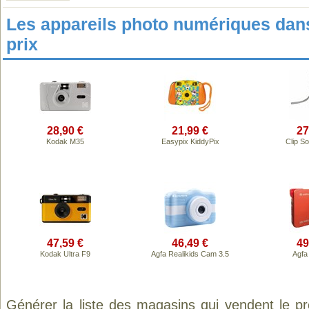
Les appareils photo numériques da
prix
28,90 €
21,99 €
27
Kodak M35
Easypix KiddyPix
Clip S
47,59 €
46,49 €
49
Kodak Ultra F9
Agfa Realikids Cam 3.5
Agfa
Générer la liste des magasins qui vendent le p