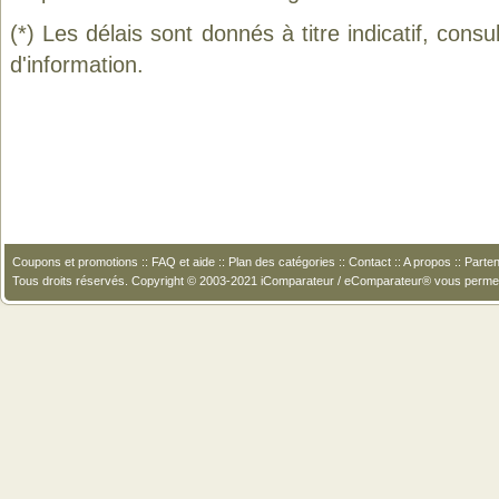
(*) Les délais sont donnés à titre indicatif, cons
d'information.
Coupons et promotions
::
FAQ et aide
::
Plan des catégories
::
Contact
::
A propos
::
Parten
Tous droits réservés. Copyright © 2003-2021 iComparateur / eComparateur® vous perme