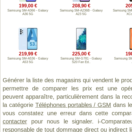
199,00 €
208,90 €
20
Samsung SM-A366 - Galaxy
Samsung SM-A236B - Galaxy
Samsung SM-
A36 5G
A23 5G
XCo
219,99 €
225,00 €
19
Samsung SM-A536 - Galaxy
Samsung SM-G781 - Galaxy
Samsung SM
A53 5G
S20 Fan Ed..
Générer la liste des magasins qui vendent le pro
permettre de comparer les prix est une opér
peuvent apparaître, particulièrement dans la re
la catégorie
Téléphones portables / GSM
dans le
vous constatez une erreur dans cette compar
contacter
pour nous le signaler. i-Comparate
responsable de tout dommage direct ou indirect lié 