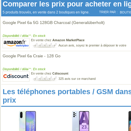
Comparer les prix pour acheter en li
5 produits trouvés, en vente dans 2 boutiques en ligne.
TRIER PAR :
BOUTI
Google Pixel 6a 5G 128GB Charcoal (Generalüberholt)
Disponibilité / délai * : En stock
En vente chez
Amazon MarketPlace
Aucun avis, soyez le premier à déposer le votre
Google Pixel 6a Craie - 128 Go
Disponibilité / délai * : En stock
En vente chez
Cdiscount
325 avis sur ce marchand
Les téléphones portables / GSM da
prix