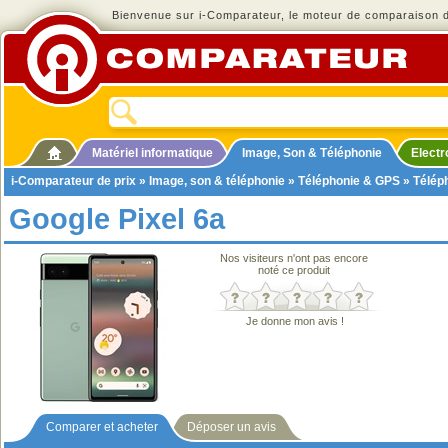
Bienvenue sur i-Comparateur, le moteur de comparaison de
Matériel informatique
Image, Son & Téléphonie
Elect
i-Comparateur de prix
»
Image, son & téléphonie
»
Téléphonie & GPS
»
Télép
Google Pixel 6a
Nos visiteurs n'ont pas encore
noté ce produit
Je donne mon avis !
Comparer et acheter
Déposer un avis