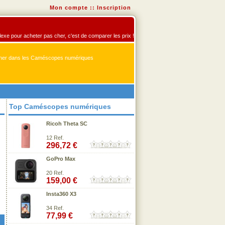
Mon compte
::
Inscription
exe pour acheter pas cher, c'est de comparer les prix !
er dans les Caméscopes numériques
Top Caméscopes numériques
Ricoh Theta SC
12 Ref.
296,72 €
GoPro Max
20 Ref.
159,00 €
Insta360 X3
34 Ref.
77,99 €