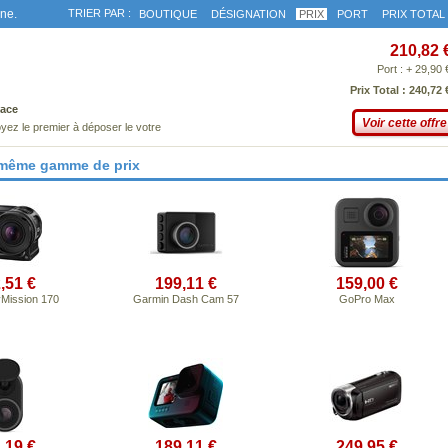
gne.
TRIER PAR :
BOUTIQUE
DÉSIGNATION
PRIX
PORT
PRIX TOTAL
210,82 
Port : + 29,90 
Prix Total : 240,72 
ace
Voir cette offre
yez le premier à déposer le votre
 même gamme de prix
,51 €
199,11 €
159,00 €
Mission 170
Garmin Dash Cam 57
GoPro Max
,19 €
189,11 €
249,95 €