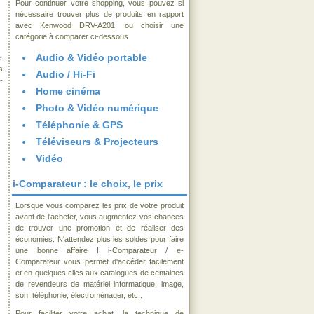
Pour continuer votre shopping, vous pouvez si
nécessaire trouver plus de produits en rapport
avec
Kenwood DRV-A201
, ou choisir une
catégorie à comparer ci-dessous
Audio & Vidéo portable
.
s
Audio / Hi-Fi
-
Home cinéma
Photo & Vidéo numérique
Téléphonie & GPS
Téléviseurs & Projecteurs
Vidéo
i-Comparateur : le choix, le prix
Lorsque vous comparez les prix de votre produit
avant de l'acheter, vous augmentez vos chances
de trouver une promotion et de réaliser des
économies. N'attendez plus les soldes pour faire
une bonne affaire ! i-Comparateur / e-
Comparateur vous permet d'accéder facilement
et en quelques clics aux catalogues de centaines
de revendeurs de matériel informatique, image,
son, téléphonie, électroménager, etc..
Pour faciliter votre achat, la technique de