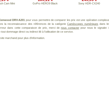
sh Cam Mini
GoPro HERO9 Black
Sony HDR-CX240
Kenwood DRV-A201
pour vous permettre de comparer les prix est une opération complexe
dans la reconnaissance des références de la catégorie
Caméscopes numériques
dans le
 erreur dans cette comparaison de prix, merci de
nous contacter
pour nous le signaler. i
ut dommage direct ou indirect lié à l'utilisation de ce service.
le site marchand pour plus d'information.