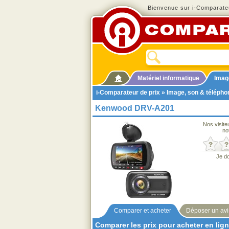
Bienvenue sur i-Comparateu
Matériel informatique
Imag
i-Comparateur de prix
»
Image, son & télépho
Kenwood DRV-A201
Nos visite
no
Je d
Comparer et acheter
Déposer un avi
Comparer les prix pour acheter en lig