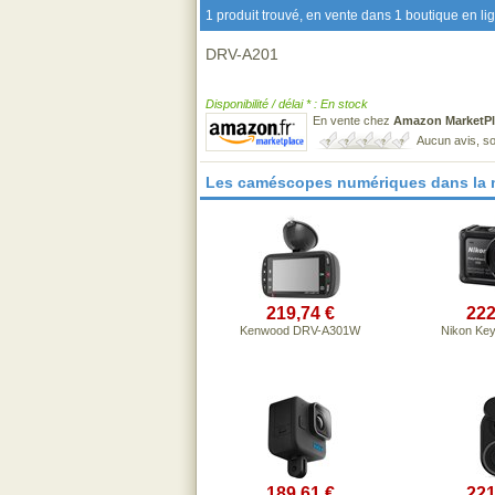
1 produit trouvé, en vente dans 1 boutique en li
DRV-A201
Disponibilité / délai * : En stock
En vente chez
Amazon MarketPl
Aucun avis, so
Les caméscopes numériques dans la
219,74 €
222
Kenwood DRV-A301W
Nikon Key
189,61 €
221