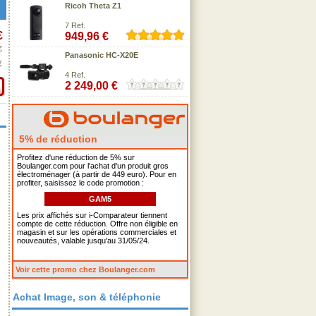
Ricoh Theta Z1
7 Ref.
€
949,96 €
€
Panasonic HC-X20E
€
4 Ref.
2 249,00 €
5% de réduction
Profitez d'une réduction de 5% sur
Boulanger.com pour l'achat d'un produit gros
électroménager (à partir de 449 euro). Pour en
profiter, saisissez le code promotion :
GAM5
Les prix affichés sur i-Comparateur tiennent
compte de cette réduction. Offre non éligible en
magasin et sur les opérations commerciales et
nouveautés, valable jusqu'au 31/05/24.
Voir cette promo chez Boulanger.com
Achat Image, son & téléphonie