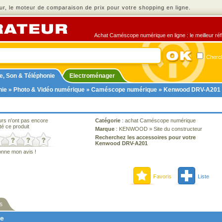
r, le moteur de comparaison de prix pour votre shopping en ligne.
Achat Caméscope numérique en ligne : le meilleur réfl
Cherch
e, Son & Téléphonie
Electroménager
nie
»
Photo & Vidéo numérique
»
Caméscope numérique
» Kenwood DRV-A201
urs n'ont pas encore
Catégorie
:
achat Caméscope numérique
té ce produit
Marque
:
KENWOOD
»
Site du constructeur
Recherchez les accessoires pour votre
Kenwood DRV-A201
onne mon avis !
Favoris
Liste
s
ne