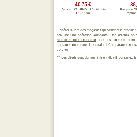
40,75 €
38
Corsair SO-DIMM DDR4 8 Go
Kingston 
PC25600
Impact 
Générer la liste des magasins qui vendent le produit
K
prix est une opération complexe. Des erreurs peuv
Mémoires pour ordinateur
dans les différents point
contacter
pour nous le signaler. i-Comparateur ne sau
service.
(*) Les délais sont donnés à titre indicatif, consultez 