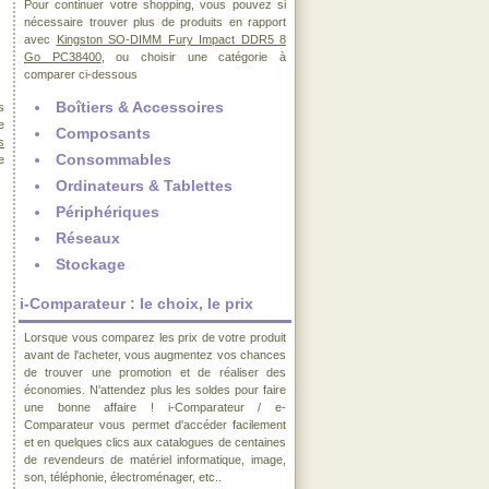
Pour continuer votre shopping, vous pouvez si
nécessaire trouver plus de produits en rapport
avec
Kingston SO-DIMM Fury Impact DDR5 8
Go PC38400
, ou choisir une catégorie à
comparer ci-dessous
Boîtiers & Accessoires
s
e
Composants
s
Consommables
e
Ordinateurs & Tablettes
Périphériques
Réseaux
Stockage
i-Comparateur : le choix, le prix
Lorsque vous comparez les prix de votre produit
avant de l'acheter, vous augmentez vos chances
de trouver une promotion et de réaliser des
économies. N'attendez plus les soldes pour faire
une bonne affaire ! i-Comparateur / e-
Comparateur vous permet d'accéder facilement
et en quelques clics aux catalogues de centaines
de revendeurs de matériel informatique, image,
son, téléphonie, électroménager, etc..