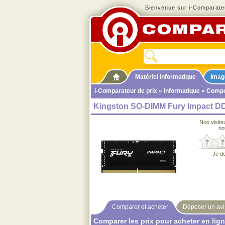
Bienvenue sur i-Comparateu
Matériel informatique
Imag
i-Comparateur de prix
»
Informatique
»
Compo
Kingston SO-DIMM Fury Impact D
Nos visite
no
Je d
Comparer et acheter
Déposer un avi
Comparer les prix pour acheter en lig