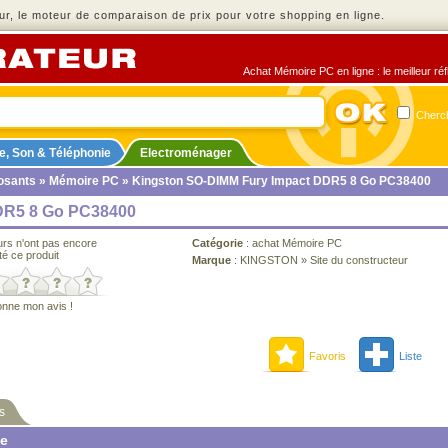
r, le moteur de comparaison de prix pour votre shopping en ligne.
Achat Mémoire PC en ligne : le meilleur ré
Cherch
e, Son & Téléphonie
Electroménager
sants
»
Mémoire PC
» Kingston SO-DIMM Fury Impact DDR5 8 Go PC38400
DR5 8 Go PC38400
urs n'ont pas encore
Catégorie
:
achat Mémoire PC
té ce produit
Marque
:
KINGSTON
»
Site du constructeur
onne mon avis !
Favoris
Liste
s
ne