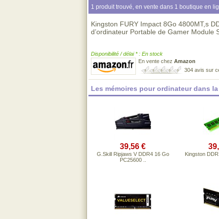
1 produit trouvé, en vente dans 1 boutique en li
Kingston FURY Impact 8Go 4800MT,s 
d’ordinateur Portable de Gamer Module 
Disponibilité / délai * : En stock
En vente chez
Amazon
304 avis sur 
Les mémoires pour ordinateur dans l
39,56 €
39
G.Skill Ripjaws V DDR4 16 Go
Kingston DDR
PC25600 ..