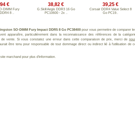
,94 €
38,82 €
39,25 €
SO-DIMM Fury
G.Skill Aegis DDR3 16 Go
Corsair DDR4 Value Select 8
DDR4 8 ..
PC10600 - 2x ..
Go PC19..
ingston SO-DIMM Fury Impact DDR5 8 Go PC38400
pour vous permettre de comparer le
ent apparaître, particulièrement dans la reconnaissance des références de la catégori
s de vente. Si vous constatez une erreur dans cette comparaison de prix, merci de
nou
rait être tenu pour responsable de tout dommage direct ou indirect lié à l'utilisation de c
le site marchand pour plus d'information.