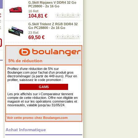
G.Skill Ripjaws V DDR4 32 Go
PC28800 - 2x 16 Go
16 Ref.
€
104,81 €
€
G.Skill Trident Z RGB DDR4 32
€
Go PC28800 - 2x 16 Go
23 Ref.
69,50 €
5% de réduction
Profitez d'une réduction de 5% sur
Boulanger.com pour l'achat d'un produit gros
électroménager (à partir de 449 euro). Pour en
profiter, saisissez le code promotion :
GAM5
Les prix affichés sur i-Comparateur tiennent
compte de cette réduction. Offre non éligible en
magasin et sur les opérations commerciales et
nouveautés, valable jusqu'au 31/05/24.
Voir cette promo chez Boulanger.com
Achat Informatique