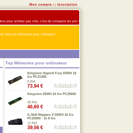
Mon compte
::
Inscription
flexe pour acheter pas cher, c'est de comparer les prix !
er dans les Mémoires pour ordinateur
Top Mémoires pour ordinateur
Kingston HyperX Fury DDR4 16
Go PC21300
6 Ref.
73,94 €
Kingston DDR4 16 Go PC25600
40 Ref.
46,60 €
G.Skill Ripjaws V DDR4 16 Go
PC25600 - 2x 8 Go
12 Ref.
39,56 €