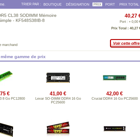
gne.
TRIER PAR :
BOUTIQUE
DÉSIGNATION
PRIX
PORT
PRIX TOTAL
DDR5 CL38 SODIMM Mémoire
40,27 
Simple - KF548S38IB-8
Port : + 0,00 
Prix Total : 40,27 
Voir cette offre
ce marchand
a même gamme de prix
,75 €
41,00 €
42,00 €
3 8 Go PC12800
Lexar SO-DIMM DDR4 16 Go
Crucial DDR4 16 Go PC25600
PC25600