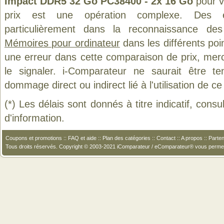
Impact DDR5 32 Go PC38400 - 2x 16 Go
pour v
prix est une opération complexe. Des er
particulièrement dans la reconnaissance des
Mémoires pour ordinateur
dans les différents poi
une erreur dans cette comparaison de prix, mer
le signaler. i-Comparateur ne saurait être t
dommage direct ou indirect lié à l'utilisation de ce
(*) Les délais sont donnés à titre indicatif, cons
d'information.
Coupons et promotions
::
FAQ et aide
::
Plan des catégories
::
Contact
::
A propos
::
Parten
Tous droits réservés. Copyright © 2003-2021 iComparateur / eComparateur® vous perme