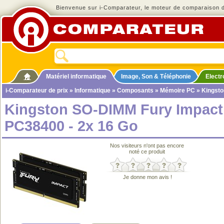
Bienvenue sur i-Comparateur, le moteur de comparaison de
Matériel informatique
Image, Son & Téléphonie
Elect
i-Comparateur de prix
»
Informatique
»
Composants
»
Mémoire PC
» Kingsto
Kingston SO-DIMM Fury Impac
PC38400 - 2x 16 Go
Nos visiteurs n'ont pas encore
noté ce produit
Je donne mon avis !