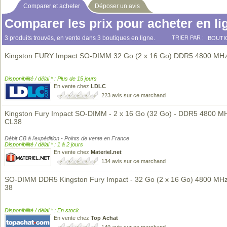
Comparer et acheter
Déposer un avis
Comparer les prix pour acheter en li
3 produits trouvés, en vente dans 3 boutiques en ligne.
TRIER PAR :
BOUTI
Kingston FURY Impact SO-DIMM 32 Go (2 x 16 Go) DDR5 4800 MH
Disponibilité / délai * : Plus de 15 jours
En vente chez
LDLC
223 avis sur ce marchand
Kingston Fury Impact SO-DIMM - 2 x 16 Go (32 Go) - DDR5 4800 MH
CL38
Débit CB à l'expédition - Points de vente en France
Disponibilité / délai * : 1 à 2 jours
En vente chez
Materiel.net
134 avis sur ce marchand
SO-DIMM DDR5 Kingston Fury Impact - 32 Go (2 x 16 Go) 4800 MH
38
Disponibilité / délai * : En stock
En vente chez
Top Achat