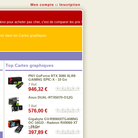
Mon compte
::
Inscription
flexe pour acheter pas cher, c'est de comparer les prix !
er dans les Cartes graphiques
Top Cartes graphiques
PNY GeForce RTX 3080 XLR8
GAMING EPIC-X - 10 Go
7 Ref.
946,32 €
Asus DUAL-RTX5070-O12G
7 Ref.
576,00 €
Gigabyte GV-R9060XTGAMING
OC-16GD - Radeon RX9060 XT
- 16 Go
10 Ref.
397,89 €