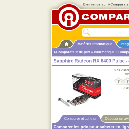
Bienvenue sur i-Comparateu
Matériel informatique
Imag
i-Comparateur de prix
»
Informatique
»
Compo
Sapphire Radeon RX 6400 Pulse -
Nos visite
no
Je d
Comparer et acheter
Déposer un avi
Comparer les prix pour acheter en lig