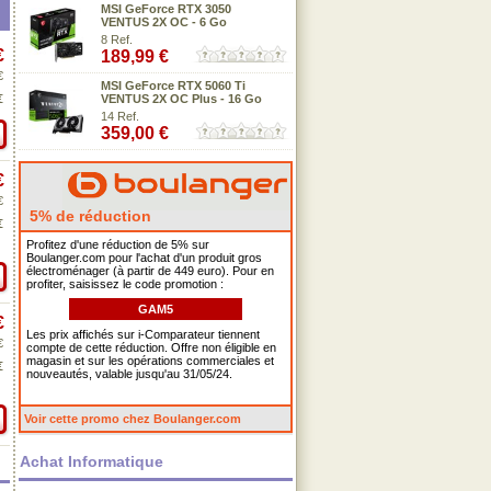
MSI GeForce RTX 3050
VENTUS 2X OC - 6 Go
8 Ref.
€
189,99 €
€
MSI GeForce RTX 5060 Ti
€
VENTUS 2X OC Plus - 16 Go
14 Ref.
359,00 €
€
€
5% de réduction
€
Profitez d'une réduction de 5% sur
Boulanger.com pour l'achat d'un produit gros
électroménager (à partir de 449 euro). Pour en
profiter, saisissez le code promotion :
GAM5
€
Les prix affichés sur i-Comparateur tiennent
€
compte de cette réduction. Offre non éligible en
magasin et sur les opérations commerciales et
€
nouveautés, valable jusqu'au 31/05/24.
Voir cette promo chez Boulanger.com
Achat Informatique