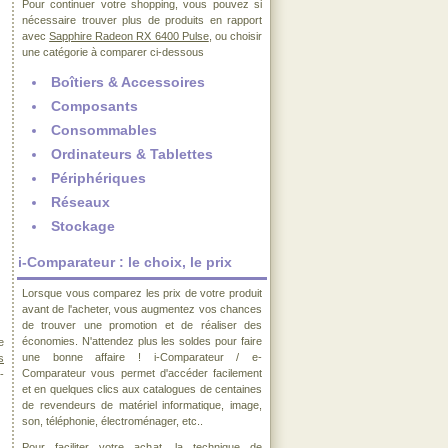
Pour continuer votre shopping, vous pouvez si
nécessaire trouver plus de produits en rapport
avec
Sapphire Radeon RX 6400 Pulse
, ou choisir
une catégorie à comparer ci-dessous
Boîtiers & Accessoires
Composants
Consommables
Ordinateurs & Tablettes
Périphériques
Réseaux
Stockage
i-Comparateur : le choix, le prix
Lorsque vous comparez les prix de votre produit
avant de l'acheter, vous augmentez vos chances
de trouver une promotion et de réaliser des
économies. N'attendez plus les soldes pour faire
e
une bonne affaire ! i-Comparateur / e-
s
Comparateur vous permet d'accéder facilement
-
et en quelques clics aux catalogues de centaines
de revendeurs de matériel informatique, image,
son, téléphonie, électroménager, etc..
Pour faciliter votre achat, la technique de