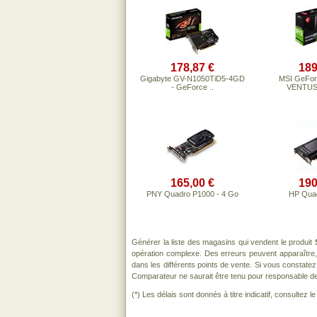
178,87 €
189
Gigabyte GV-N1050TiD5-4GD
MSI GeFor
- GeForce ..
VENTUS 
165,00 €
190
PNY Quadro P1000 - 4 Go
HP Qua
Générer la liste des magasins qui vendent le produit
opération complexe. Des erreurs peuvent apparaître,
dans les différents points de vente. Si vous constat
Comparateur ne saurait être tenu pour responsable de to
(*) Les délais sont donnés à titre indicatif, consultez 