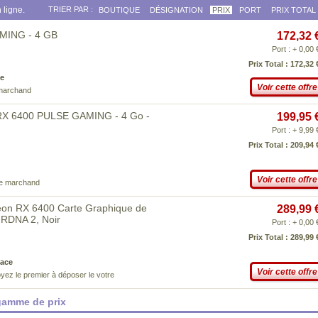
 ligne.
TRIER PAR :
BOUTIQUE
DÉSIGNATION
PRIX
PORT
PRIX TOTAL
MING - 4 GB
172,32 
Port : + 0,00 
Prix Total : 172,32 
e
Voir cette offre
 marchand
RX 6400 PULSE GAMING - 4 Go -
199,95 
Port : + 9,99 
Prix Total : 209,94 
Voir cette offre
ce marchand
on RX 6400 Carte Graphique de
289,99 
 RDNA 2, Noir
Port : + 0,00 
Prix Total : 289,99 
ace
Voir cette offre
yez le premier à déposer le votre
gamme de prix