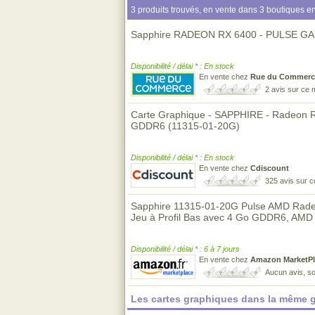
3 produits trouvés, en vente dans 3 boutiques en
Sapphire RADEON RX 6400 - PULSE GA
Disponibilité / délai * : En stock
En vente chez
Rue du Commerc
2 avis sur ce
Carte Graphique - SAPPHIRE - Radeon 
GDDR6 (11315-01-20G)
Disponibilité / délai * : En stock
En vente chez
Cdiscount
325 avis sur 
Sapphire 11315-01-20G Pulse AMD Rade
Jeu à Profil Bas avec 4 Go GDDR6, AMD
Disponibilité / délai * : 6 à 7 jours
En vente chez
Amazon MarketPl
Aucun avis, so
Les cartes graphiques dans la même 