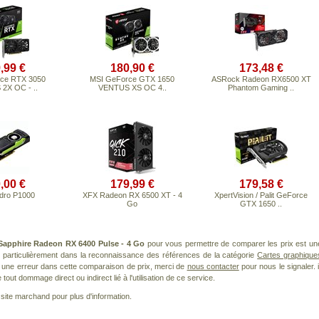
,99 €
180,90 €
173,48 €
ce RTX 3050
MSI GeForce GTX 1650
ASRock Radeon RX6500 XT
2X OC - ..
VENTUS XS OC 4..
Phantom Gaming ..
,00 €
179,99 €
179,58 €
dro P1000
XFX Radeon RX 6500 XT - 4
XpertVision / Palit GeForce
Go
GTX 1650 ..
Sapphire Radeon RX 6400 Pulse - 4 Go
pour vous permettre de comparer les prix est un
 particulièrement dans la reconnaissance des références de la catégorie
Cartes graphique
ez une erreur dans cette comparaison de prix, merci de
nous contacter
pour nous le signaler. i
ut dommage direct ou indirect lié à l'utilisation de ce service.
le site marchand pour plus d'information.