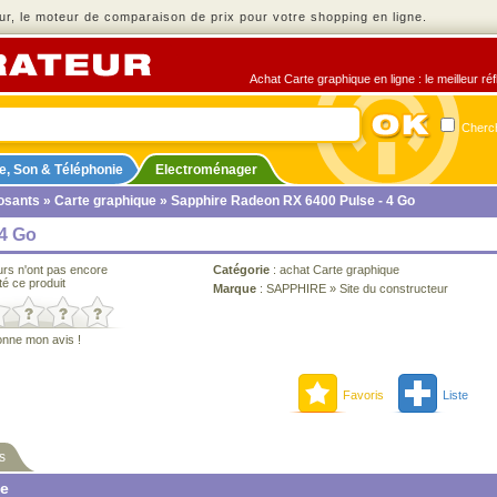
r, le moteur de comparaison de prix pour votre shopping en ligne.
Achat Carte graphique en ligne : le meilleur ré
Cherch
e, Son & Téléphonie
Electroménager
sants
»
Carte graphique
» Sapphire Radeon RX 6400 Pulse - 4 Go
 4 Go
urs n'ont pas encore
Catégorie
:
achat Carte graphique
té ce produit
Marque
:
SAPPHIRE
»
Site du constructeur
onne mon avis !
Favoris
Liste
s
ne