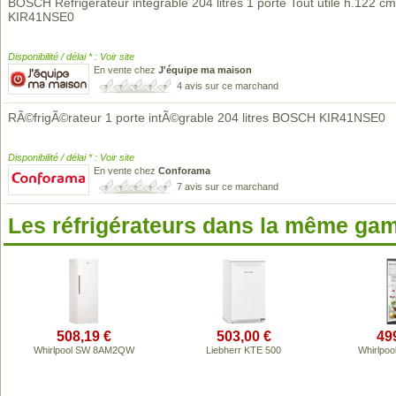
BOSCH Réfrigérateur intégrable 204 litres 1 porte Tout utile h.122 cm
KIR41NSE0
Disponibilité / délai * : Voir site
En vente chez
J'équipe ma maison
4 avis sur ce marchand
RÃ©frigÃ©rateur 1 porte intÃ©grable 204 litres BOSCH KIR41NSE0
Disponibilité / délai * : Voir site
En vente chez
Conforama
7 avis sur ce marchand
Les réfrigérateurs dans la même ga
508,19 €
503,00 €
49
Whirlpool SW 8AM2QW
Liebherr KTE 500
Whirlpo