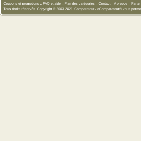
Coupons et promotions
::
FAQ et aide
::
Plan des catégories
::
Contact
::
A propos
::
Parten
Tous droits réservés. Copyright © 2003-2021 iComparateur / eComparateur® vous perme