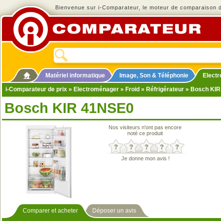
Bienvenue sur i-Comparateur, le moteur de comparaison de
Matériel informatique
Image, Son & Téléphonie
Elect
i-Comparateur de prix
»
Electroménager
»
Froid
»
Réfrigérateur
» Bosch KI
Bosch KIR 41NSE0
Nos visiteurs n'ont pas encore
noté ce produit
Je donne mon avis !
Comparer et acheter
Déposer un avis