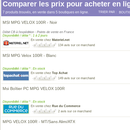
Comparer les prix pour acheter en li
7 produits trouvés, en vente dans 5 boutiques en ligne.
TRIER PAR :
BOUTI
MSI MPG VELOX 100R - Noir
Débit CB à l'expédition - Points de vente en France
Disponibilité / délai * : 1 à 2 jours
En vente chez
Materiel.net
134 avis sur ce marchand
MSI MPG Velox 100R - Blanc
Disponibilité / délai * : En stock
En vente chez
Top Achat
149 avis sur ce marchand
Msi Boîtier PC MPG VELOX 100R
Disponibilité / délai * : En stock
En vente chez
Rue du Commerce
2 avis sur ce marchand
MPG VELOX 100R - MT/Sans Alim/ATX