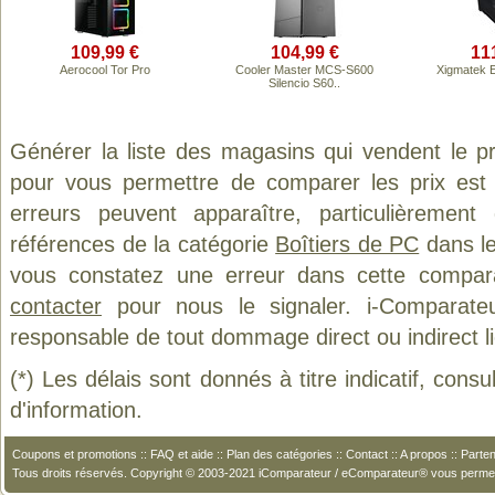
109,99 €
104,99 €
11
Aerocool Tor Pro
Cooler Master MCS-S600
Xigmatek E
Silencio S60..
Générer la liste des magasins qui vendent le p
pour vous permettre de comparer les prix est
erreurs peuvent apparaître, particulièremen
références de la catégorie
Boîtiers de PC
dans le
vous constatez une erreur dans cette compar
contacter
pour nous le signaler. i-Comparate
responsable de tout dommage direct ou indirect lié 
(*) Les délais sont donnés à titre indicatif, cons
d'information.
Coupons et promotions
::
FAQ et aide
::
Plan des catégories
::
Contact
::
A propos
::
Parten
Tous droits réservés. Copyright © 2003-2021 iComparateur / eComparateur® vous perme