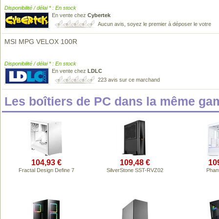
Disponibilité / délai * : En stock
En vente chez
Cybertek
Aucun avis, soyez le premier à déposer le votre
MSI MPG VELOX 100R
Disponibilité / délai * : En stock
En vente chez
LDLC
223 avis sur ce marchand
Les boîtiers de PC dans la même ga
104,93 €
109,48 €
10
Fractal Design Define 7
SilverStone SST-RVZ02
Phan