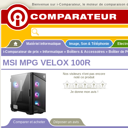
Bienvenue sur i-Comparateur, le moteur de comparaison de
Matériel informatique
Image, Son & Téléphonie
Elect
i-Comparateur de prix
»
Informatique
»
Boîtiers & Accessoires
»
Boîtier de 
MSI MPG VELOX 100R
Nos visiteurs n'ont pas encore
noté ce produit
Je donne mon avis !
Comparer et acheter
Déposer un avis