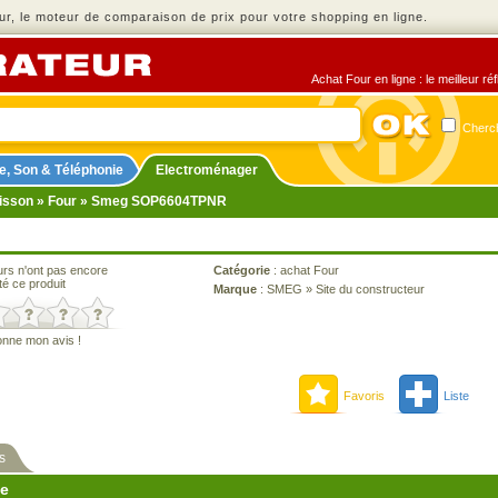
r, le moteur de comparaison de prix pour votre shopping en ligne.
Achat Four en ligne : le meilleur r
Cherch
e, Son & Téléphonie
Electroménager
isson
»
Four
» Smeg SOP6604TPNR
urs n'ont pas encore
Catégorie
:
achat Four
té ce produit
Marque
:
SMEG
»
Site du constructeur
onne mon avis !
Favoris
Liste
s
ne