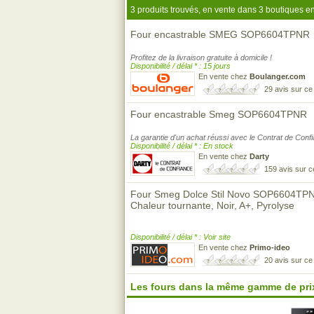
3 produits trouvés, en vente dans 3 boutiques en
Four encastrable SMEG SOP6604TPNR
Profitez de la livraison gratuite à domicile !
Disponibilité / délai * : 15 jours
En vente chez
Boulanger.com
29 avis sur c
Four encastrable Smeg SOP6604TPNR
La garantie d'un achat réussi avec le Contrat de Conf
Disponibilité / délai * : En stock
En vente chez
Darty
159 avis sur 
Four Smeg Dolce Stil Novo SOP6604TPNR 
Chaleur tournante, Noir, A+, Pyrolyse
Disponibilité / délai * : Voir site
En vente chez
Primo-ideo
20 avis sur c
Les fours dans la même gamme de pri