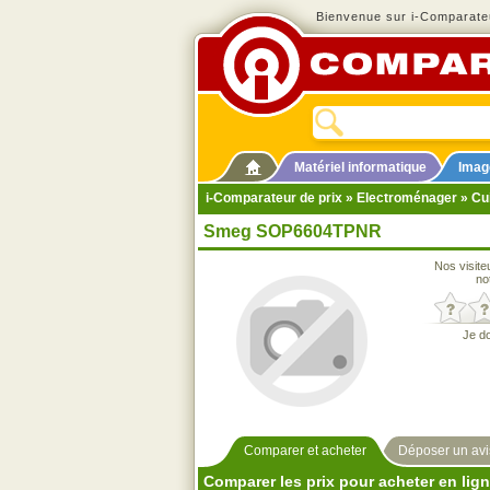
Bienvenue sur i-Comparateu
Matériel informatique
Imag
i-Comparateur de prix
»
Electroménager
»
Cu
Smeg SOP6604TPNR
Nos visite
no
Je d
Comparer et acheter
Déposer un avi
Comparer les prix pour acheter en lig