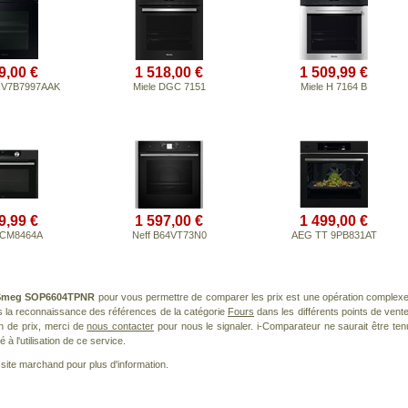
9,00 €
1 518,00 €
1 509,99 €
NV7B7997AAK
Miele DGC 7151
Miele H 7164 B
9,99 €
1 597,00 €
1 499,00 €
OCM8464A
Neff B64VT73N0
AEG TT 9PB831AT
Smeg SOP6604TPNR
pour vous permettre de comparer les prix est une opération complexe
s la reconnaissance des références de la catégorie
Fours
dans les différents points de vente
n de prix, merci de
nous contacter
pour nous le signaler. i-Comparateur ne saurait être ten
à l'utilisation de ce service.
le site marchand pour plus d'information.