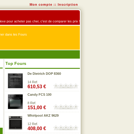
Mon compte
::
Inscription
éflexe pour acheter pas cher, c'est de comparer les prix !
er dans les Fours
Top Fours
De Dietrich DOP 8360
14 Ref.
610,53 €
Candy FCS 100
8 Ref.
151,00 €
Whirlpool AKZ 9629
12 Ref.
408,00 €