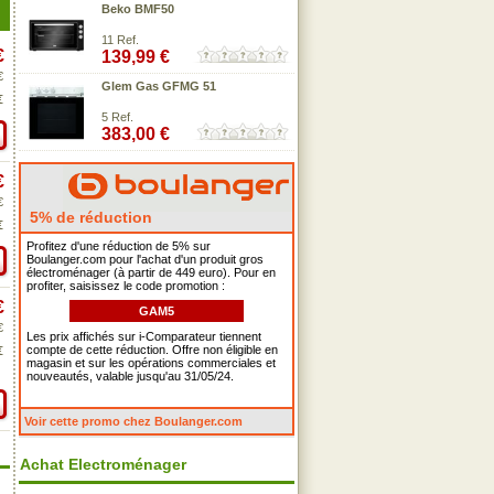
Beko BMF50
11 Ref.
€
139,99 €
€
Glem Gas GFMG 51
€
5 Ref.
383,00 €
€
€
5% de réduction
€
Profitez d'une réduction de 5% sur
Boulanger.com pour l'achat d'un produit gros
électroménager (à partir de 449 euro). Pour en
profiter, saisissez le code promotion :
€
GAM5
€
Les prix affichés sur i-Comparateur tiennent
compte de cette réduction. Offre non éligible en
€
magasin et sur les opérations commerciales et
nouveautés, valable jusqu'au 31/05/24.
Voir cette promo chez Boulanger.com
Achat Electroménager