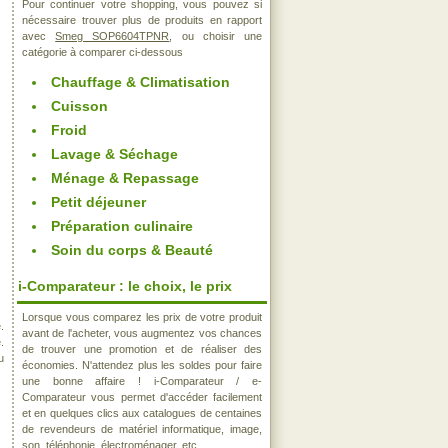
Pour continuer votre shopping, vous pouvez si
nécessaire trouver plus de produits en rapport
avec
Smeg SOP6604TPNR
, ou choisir une
catégorie à comparer ci-dessous
Chauffage & Climatisation
Cuisson
Froid
Lavage & Séchage
Ménage & Repassage
Petit déjeuner
Préparation culinaire
Soin du corps & Beauté
i-Comparateur : le choix, le prix
Lorsque vous comparez les prix de votre produit
.
avant de l'acheter, vous augmentez vos chances
.
de trouver une promotion et de réaliser des
u
économies. N'attendez plus les soldes pour faire
une bonne affaire ! i-Comparateur / e-
Comparateur vous permet d'accéder facilement
et en quelques clics aux catalogues de centaines
de revendeurs de matériel informatique, image,
son, téléphonie, électroménager, etc..