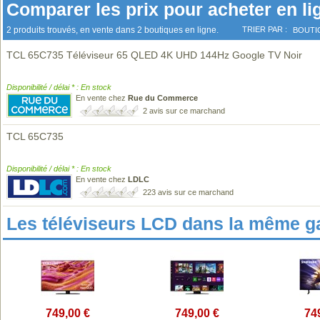
Comparer les prix pour acheter en li
2 produits trouvés, en vente dans 2 boutiques en ligne.
TRIER PAR :
BOUTI
TCL 65C735 Téléviseur 65 QLED 4K UHD 144Hz Google TV Noir
Disponibilité / délai * : En stock
En vente chez
Rue du Commerce
2 avis sur ce marchand
TCL 65C735
Disponibilité / délai * : En stock
En vente chez
LDLC
223 avis sur ce marchand
Les téléviseurs LCD dans la même 
749,00 €
749,00 €
74