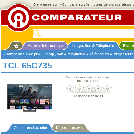
Bienvenue sur i-Comparateur, le moteur de comparaison de
Matériel informatique
Image, Son & Téléphonie
Elect
i-Comparateur de prix
»
Image, son & téléphonie
»
Téléviseurs & Projecteurs
TCL 65C735
Nos visiteurs n'ont pas encore
noté ce produit
Je donne mon avis !
Comparer et acheter
Déposer un avis