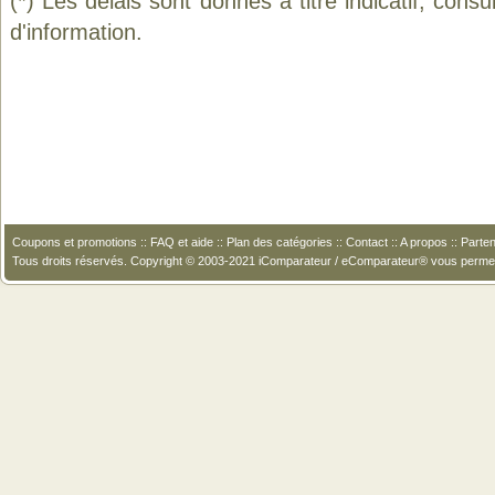
(*) Les délais sont donnés à titre indicatif, cons
d'information.
Coupons et promotions
::
FAQ et aide
::
Plan des catégories
::
Contact
::
A propos
::
Parten
Tous droits réservés. Copyright © 2003-2021 iComparateur / eComparateur® vous perme