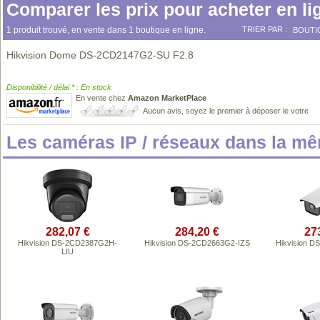
Comparer les prix pour acheter en li
1 produit trouvé, en vente dans 1 boutique en ligne.
TRIER PAR :
BOUTI
Hikvision Dome DS-2CD2147G2-SU F2.8
Disponibilité / délai * : En stock
En vente chez
Amazon MarketPlace
Aucun avis, soyez le premier à déposer le votre
Les caméras IP / réseaux dans la m
282,07 €
284,20 €
27
Hikvision DS-2CD2387G2H-
Hikvision DS-2CD2663G2-IZS
Hikvision 
LIU