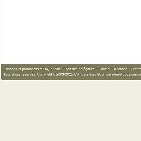
Coupons et promotions
::
FAQ et aide
::
Plan des catégories
::
Contact
::
A propos
::
Parten
Tous droits réservés. Copyright © 2003-2021 iComparateur / eComparateur® vous perme