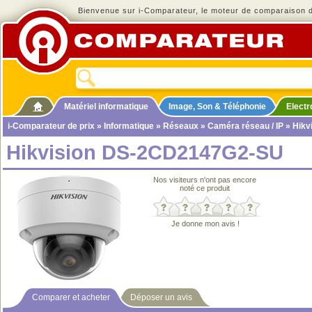
Bienvenue sur i-Comparateur, le moteur de comparaison de
Matériel informatique
Image, Son & Téléphonie
Elect
i-Comparateur de prix
»
Informatique
»
Réseaux
»
Caméra réseau / IP
» Hikv
Hikvision DS-2CD2147G2-SU
Nos visiteurs n'ont pas encore
noté ce produit
Je donne mon avis !
Comparer et acheter
Déposer un avis