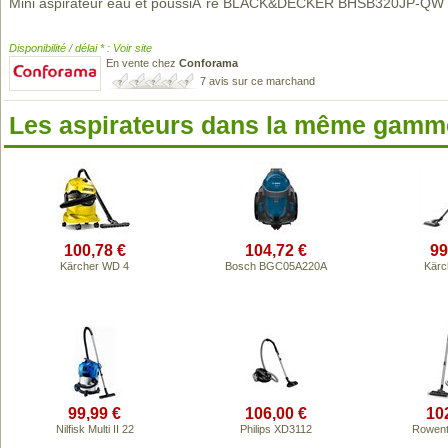
Mini aspirateur eau et poussiÃ¨re BLACK&DECKER BHSB320JP-QW
Disponibilité / délai * : Voir site
En vente chez
Conforama
7 avis sur ce marchand
Les aspirateurs dans la même gamme
100,78 €
104,72 €
99
Kärcher WD 4
Bosch BGC05A220A
Kärc
99,99 €
106,00 €
10
Nilfisk Multi II 22
Philips XD3112
Rowent