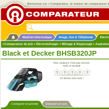
Bienvenue sur i-Comparateur, le moteur de comparaison de
Matériel informatique
Image, Son & Téléphonie
Elect
i-Comparateur de prix
»
Electroménager
»
Ménage & Repassage
»
Aspirateu
Black et Decker BHSB320JP
Nos visiteurs n'ont pas encore
noté ce produit
Je donne mon avis !
Comparer et acheter
Déposer un avis