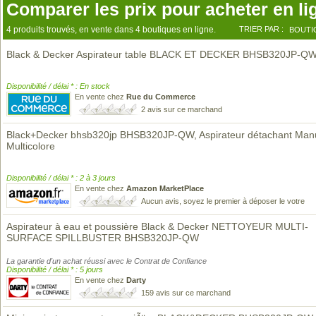
Comparer les prix pour acheter en li
4 produits trouvés, en vente dans 4 boutiques en ligne.
TRIER PAR :
BOUTI
Black & Decker Aspirateur table BLACK ET DECKER BHSB320JP-Q
Disponibilité / délai * : En stock
En vente chez
Rue du Commerce
2 avis sur ce marchand
Black+Decker bhsb320jp BHSB320JP-QW, Aspirateur détachant Manu
Multicolore
Disponibilité / délai * : 2 à 3 jours
En vente chez
Amazon MarketPlace
Aucun avis, soyez le premier à déposer le votre
Aspirateur à eau et poussière Black & Decker NETTOYEUR MULTI-
SURFACE SPILLBUSTER BHSB320JP-QW
La garantie d'un achat réussi avec le Contrat de Confiance
Disponibilité / délai * : 5 jours
En vente chez
Darty
159 avis sur ce marchand