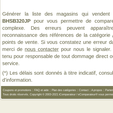
Générer la liste des magasins qui vendent
BHSB320JP
pour vous permettre de comparer
complexe. Des erreurs peuvent apparaître
reconnaissance des références de la catégorie
points de vente. Si vous constatez une erreur d
merci de
nous contacter
pour nous le signaler.
tenu pour responsable de tout dommage direct ou in
service.
(*) Les délais sont donnés à titre indicatif, cons
d'information.
Coupons et promotions
::
FAQ et aide
::
Plan des catégories
::
Contact
::
A propos
::
Parten
Tous droits réservés. Copyright © 2003-2021 iComparateur / eComparateur® vous perme