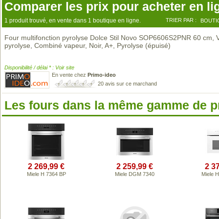
Comparer les prix pour acheter en li
1 produit trouvé, en vente dans 1 boutique en ligne.
TRIER PAR :
BOUTI
Four multifonction pyrolyse Dolce Stil Novo SOP6606S2PNR 60 cm, 
pyrolyse, Combiné vapeur, Noir, A+, Pyrolyse (épuisé)
Disponibilité / délai * : Voir site
En vente chez
Primo-ideo
20 avis sur ce marchand
Les fours dans la même gamme de p
2 269,99 €
2 259,99 €
2 3
Miele H 7364 BP
Miele DGM 7340
Miele 