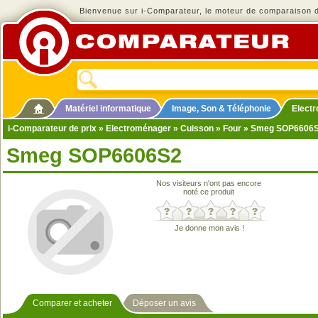
Bienvenue sur i-Comparateur, le moteur de comparaison de
Matériel informatique
Image, Son & Téléphonie
Elect
i-Comparateur de prix
»
Electroménager
»
Cuisson
»
Four
» Smeg SOP6606
Smeg SOP6606S2
Nos visiteurs n'ont pas encore
noté ce produit
Je donne mon avis !
Comparer et acheter
Déposer un avis