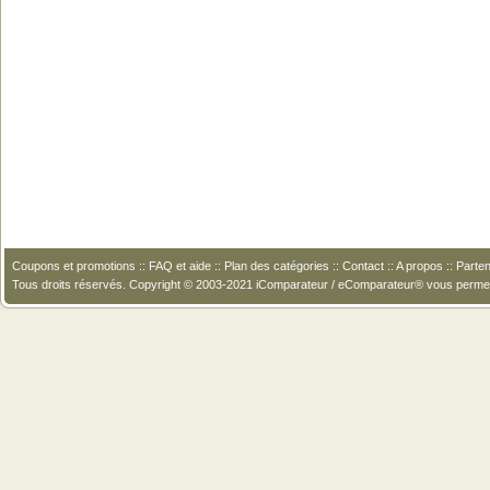
Coupons et promotions
::
FAQ et aide
::
Plan des catégories
::
Contact
::
A propos
::
Parten
Tous droits réservés. Copyright © 2003-2021 iComparateur / eComparateur® vous perme