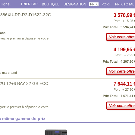
 ligne.
TRIER PAR :
BOUTIQUE
DÉSIGNATION
PRIX
PORT
PRIX TOTAL
H1886XU-RP-R2-D1622-32G
3 578,99 
Port : + 15,25 
Prix Total : 3 594,24 
ace
Voir cette offre
yez le premier à déposer le votre
4 199,95 
Port : + 7,95 
Prix Total : 4 207,90 
Voir cette offre
ce marchand
2U 12+6 BAY 32 GB ECC
7 644,11 
Port : + 27,30 
Prix Total : 7 671,41 
Voir cette offre
yez le premier à déposer le votre
la même gamme de prix