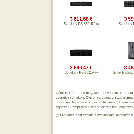
3 611,68 €
3 59
Synology RS-3621RPxs
Synology
3 566,47 €
3 48
Synology RS-2821RP+
G-Technology 
Générer la liste des magasins qui vendent le produi
opération complexe. Des erreurs peuvent apparaître, 
durs
dans les différents points de vente. Si vous c
signaler. i-Comparateur ne saurait être tenu pour respo
(*) Les délais sont donnés à titre indicatif, consultez 