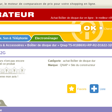
r, le moteur de comparaison de prix pour votre shopping en ligne.
Achat Boîtier de disque dur en ligne : le meilleur r
Cherch
e, Son & Téléphonie
Electroménager
rs & Accessoires
»
Boîtier de disque dur
» Qnap TS-H1886XU-RP-R2-D1622-3
32G
urs n'ont pas encore
Catégorie
:
achat Boîtier de disque dur
té ce produit
Marque
:
QNAP
»
Site du constructeur
onne mon avis !
Favoris
Liste
s
ne