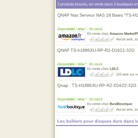
3 produits trouvés, en vente dans 3 boutiques en
QNAP Nas Serveur NAS 18 Baies *TS-
Disponibilité / délai * : En stock
En vente chez
Amazon MarketPl
Aucun avis, so
QNAP TS-h1886XU-RP-R2-D1622-32G
Disponibilité / délai * : En stock
En vente chez
LDLC
223 avis sur 
Qnap : TS-H1886XU-RP-R2-D1622-32G 
Disponibilité / délai * : En stock
En vente chez
BusiBoutique
Aucun avis, so
Les boîtiers pour disques durs dans 