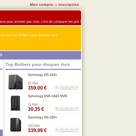
Mon compte
::
Inscription
éflexe pour acheter pas cher, c'est de comparer les prix !
er dans les Boîtiers pour disques durs
2G
Top Boîtiers pour disques durs
Synology DS-224+
57 Ref.
359,00 €
Synology DVA-1622 NVR
11 Ref.
30,35 €
Synology DS-220+
120 Ref.
339,99 €