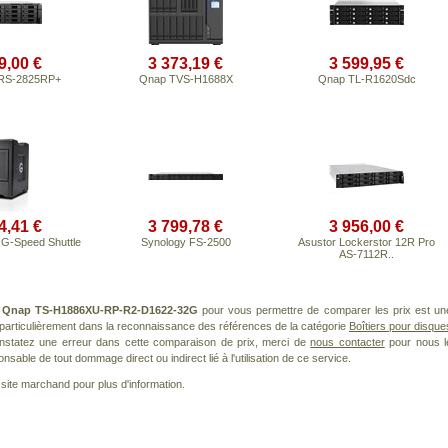
9,00 €
3 373,19 €
3 599,95 €
 RS-2825RP+
Qnap TVS-H1688X
Qnap TL-R1620Sdc
4,41 €
3 799,78 €
3 956,00 €
G-Speed Shuttle
Synology FS-2500
Asustor Lockerstor 12R Pro
AS-7112R..
t
Qnap TS-H1886XU-RP-R2-D1622-32G
pour vous permettre de comparer les prix est un
particulièrement dans la reconnaissance des références de la catégorie
Boîtiers pour disque
onstatez une erreur dans cette comparaison de prix, merci de
nous contacter
pour nous l
nsable de tout dommage direct ou indirect lié à l'utilisation de ce service.
le site marchand pour plus d'information.