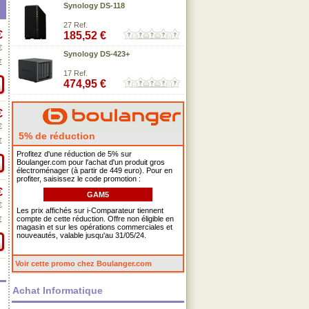
Synology DS-118
27 Ref.
€
185,52 €
€
Synology DS-423+
€
17 Ref.
474,95 €
€
€
5% de réduction
€
Profitez d'une réduction de 5% sur
Boulanger.com pour l'achat d'un produit gros
électroménager (à partir de 449 euro). Pour en
profiter, saisissez le code promotion :
€
GAM5
€
Les prix affichés sur i-Comparateur tiennent
compte de cette réduction. Offre non éligible en
€
magasin et sur les opérations commerciales et
nouveautés, valable jusqu'au 31/05/24.
Voir cette promo chez Boulanger.com
Achat Informatique