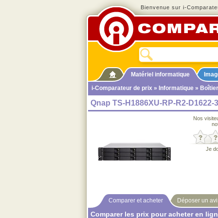
Bienvenue sur i-Comparateu
Matériel informatique
Imag
i-Comparateur de prix
»
Informatique
»
Boîtie
Qnap TS-H1886XU-RP-R2-D1622-
Nos visite
no
Je d
Comparer et acheter
Déposer un avi
Comparer les prix pour acheter en lig