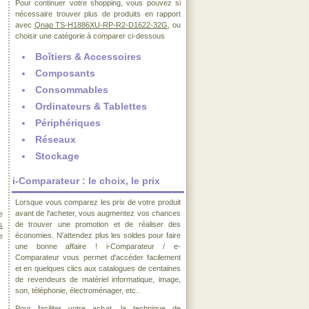
Pour continuer votre shopping, vous pouvez si
nécessaire trouver plus de produits en rapport
avec
Qnap TS-H1886XU-RP-R2-D1622-32G
, ou
choisir une catégorie à comparer ci-dessous
Boîtiers & Accessoires
Composants
Consommables
Ordinateurs & Tablettes
Périphériques
Réseaux
Stockage
i-Comparateur : le choix, le prix
Lorsque vous comparez les prix de votre produit
avant de l'acheter, vous augmentez vos chances
e
de trouver une promotion et de réaliser des
s
économies. N'attendez plus les soldes pour faire
e
une bonne affaire ! i-Comparateur / e-
Comparateur vous permet d'accéder facilement
et en quelques clics aux catalogues de centaines
de revendeurs de matériel informatique, image,
son, téléphonie, électroménager, etc..
Pour faciliter votre achat, la technique de