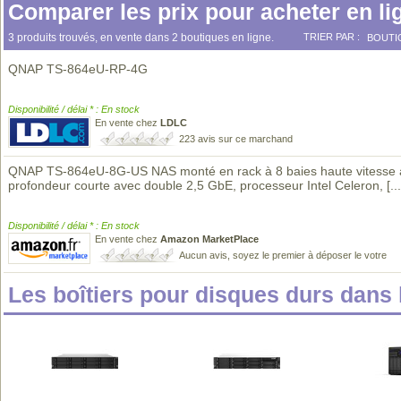
Comparer les prix pour acheter en li
3 produits trouvés, en vente dans 2 boutiques en ligne.
TRIER PAR :
BOUTI
QNAP TS-864eU-RP-4G
Disponibilité / délai * : En stock
En vente chez
LDLC
223 avis sur ce marchand
QNAP TS-864eU-8G-US NAS monté en rack à 8 baies haute vitesse 
profondeur courte avec double 2,5 GbE, processeur Intel Celeron,
[...
Disponibilité / délai * : En stock
En vente chez
Amazon MarketPlace
Aucun avis, soyez le premier à déposer le votre
Les boîtiers pour disques durs dan