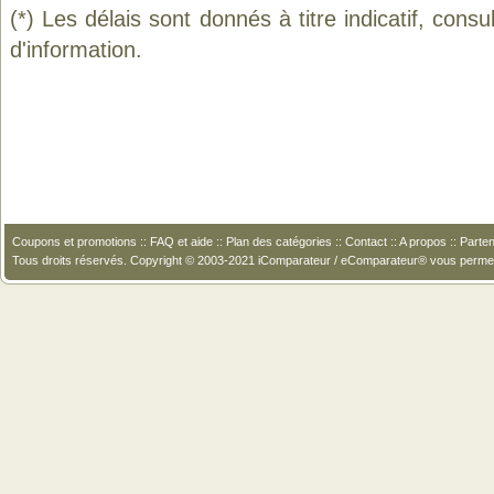
(*) Les délais sont donnés à titre indicatif, cons
d'information.
Coupons et promotions
::
FAQ et aide
::
Plan des catégories
::
Contact
::
A propos
::
Parten
Tous droits réservés. Copyright © 2003-2021 iComparateur / eComparateur® vous perme