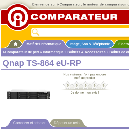
Bienvenue sur i-Comparateur, le moteur de comparaison de
Matériel informatique
Image, Son & Téléphonie
Elect
i-Comparateur de prix
»
Informatique
»
Boîtiers & Accessoires
»
Boîtier de d
Qnap TS-864 eU-RP
Nos visiteurs n'ont pas encore
noté ce produit
Je donne mon avis !
Comparer et acheter
Déposer un avis