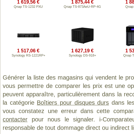
1 619,56 €
1 875,44 €
1 8
Qnap TS-1232 PXU
Qnap TS-873AeU-RP-4G
Qnap 
1 517,06 €
1 627,19 €
1 5
Synology RS-1221RP+
Synology DS-918+
Qnap T
Générer la liste des magasins qui vendent le pr
vous permettre de comparer les prix est une op
peuvent apparaître, particulièrement dans la re
la catégorie
Boîtiers pour disques durs
dans les 
vous constatez une erreur dans cette compar
contacter
pour nous le signaler. i-Comparate
responsable de tout dommage direct ou indirect lié 