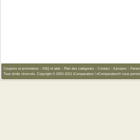
Coupons et promotions
::
FAQ et aide
::
Plan des catégories
::
Contact
::
A propos
::
Parten
Tous droits réservés. Copyright © 2003-2021 iComparateur / eComparateur® vous perme