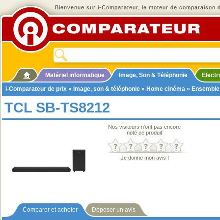
Bienvenue sur i-Comparateur, le moteur de comparaison de
Matériel informatique
Image, Son & Téléphonie
Elect
i-Comparateur de prix
»
Image, son & téléphonie
»
Home cinéma
»
Ensemble
TCL SB-TS8212
Nos visiteurs n'ont pas encore
noté ce produit
Je donne mon avis !
Comparer et acheter
Déposer un avis