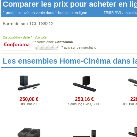
Comparer les prix pour acheter en li
1 produit trouvé, en vente dans 1 boutique en ligne.
TRIER PAR :
BOUTI
Barre de son TCL TS8212
Disponibilité / délai * : Voir site
En vente chez
Conforama
7 avis sur ce marchand
Les ensembles Home-Cinéma dans l
250,00 €
253,16 €
22
JBL Bar 2.1
Samsung HW-Q600C
JBL Bar 