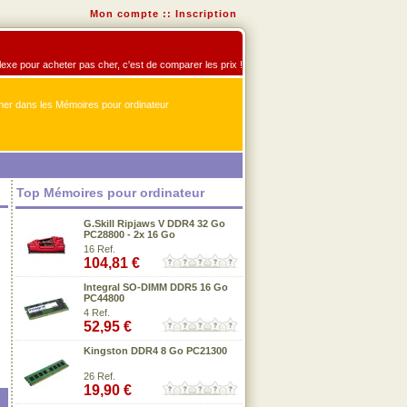
Mon compte
::
Inscription
flexe pour acheter pas cher, c'est de comparer les prix !
er dans les Mémoires pour ordinateur
Top Mémoires pour ordinateur
G.Skill Ripjaws V DDR4 32 Go
PC28800 - 2x 16 Go
16 Ref.
104,81 €
Integral SO-DIMM DDR5 16 Go
PC44800
4 Ref.
52,95 €
Kingston DDR4 8 Go PC21300
26 Ref.
19,90 €