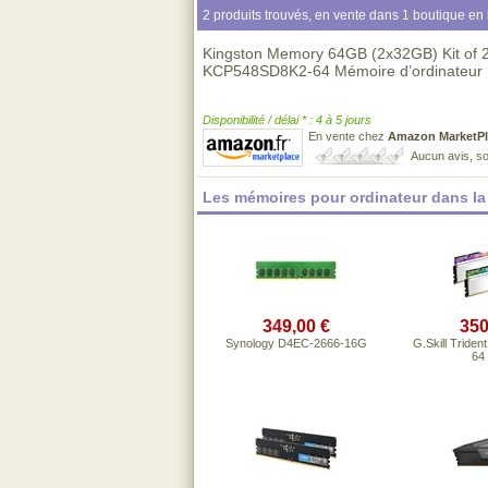
2 produits trouvés, en vente dans 1 boutique en 
Kingston Memory 64GB (2x32GB) Kit o
KCP548SD8K2-64 Mémoire d’ordinateur 
Disponibilité / délai * : 4 à 5 jours
En vente chez
Amazon MarketPl
Aucun avis, so
Les mémoires pour ordinateur dans l
349,00 €
350
Synology D4EC-2666-16G
G.Skill Tride
64 