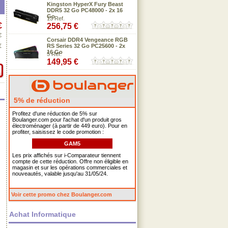
Kingston HyperX Fury Beast
DDR5 32 Go PC48000 - 2x 16
Go
13 Ref.
€
256,75 €
€
Corsair DDR4 Vengeance RGB
€
RS Series 32 Go PC25600 - 2x
16 Go
5 Ref.
149,95 €
5% de réduction
Profitez d'une réduction de 5% sur
Boulanger.com pour l'achat d'un produit gros
électroménager (à partir de 449 euro). Pour en
profiter, saisissez le code promotion :
GAM5
Les prix affichés sur i-Comparateur tiennent
compte de cette réduction. Offre non éligible en
magasin et sur les opérations commerciales et
nouveautés, valable jusqu'au 31/05/24.
Voir cette promo chez Boulanger.com
Achat Informatique