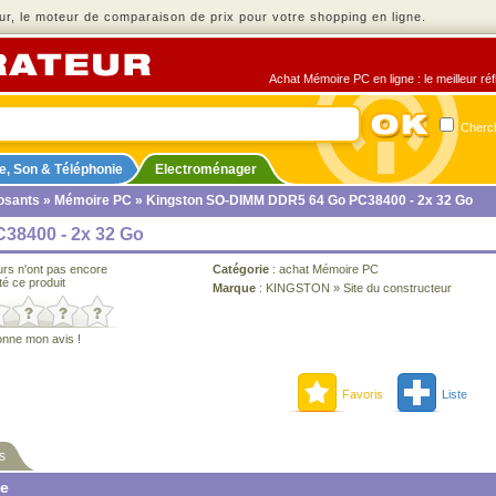
r, le moteur de comparaison de prix pour votre shopping en ligne.
Achat Mémoire PC en ligne : le meilleur ré
Cherch
e, Son & Téléphonie
Electroménager
sants
»
Mémoire PC
» Kingston SO-DIMM DDR5 64 Go PC38400 - 2x 32 Go
38400 - 2x 32 Go
urs n'ont pas encore
Catégorie
:
achat Mémoire PC
té ce produit
Marque
:
KINGSTON
»
Site du constructeur
onne mon avis !
Favoris
Liste
s
ne