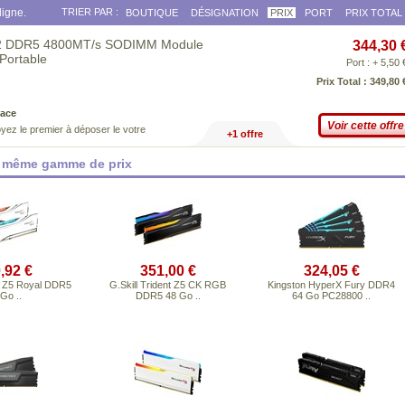
ligne.
TRIER PAR :
BOUTIQUE
DÉSIGNATION
PRIX
PORT
PRIX TOTAL
f 2 DDR5 4800MT/s SODIMM Module
344,30 
Portable
Port : + 5,50 
Prix Total : 349,80 
ace
Voir cette offre
yez le premier à déposer le votre
+1 offre
a même gamme de prix
,92 €
351,00 €
324,05 €
nt Z5 Royal DDR5
G.Skill Trident Z5 CK RGB
Kingston HyperX Fury DDR4
Go ..
DDR5 48 Go ..
64 Go PC28800 ..