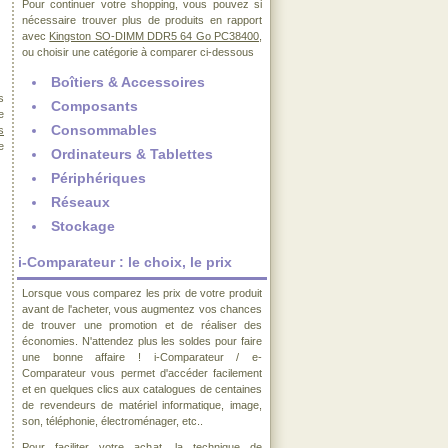
Pour continuer votre shopping, vous pouvez si
nécessaire trouver plus de produits en rapport
avec
Kingston SO-DIMM DDR5 64 Go PC38400
,
ou choisir une catégorie à comparer ci-dessous
Boîtiers & Accessoires
s
Composants
e
Consommables
s
e
Ordinateurs & Tablettes
Périphériques
Réseaux
Stockage
i-Comparateur : le choix, le prix
Lorsque vous comparez les prix de votre produit
avant de l'acheter, vous augmentez vos chances
de trouver une promotion et de réaliser des
économies. N'attendez plus les soldes pour faire
une bonne affaire ! i-Comparateur / e-
Comparateur vous permet d'accéder facilement
et en quelques clics aux catalogues de centaines
de revendeurs de matériel informatique, image,
son, téléphonie, électroménager, etc..
Pour faciliter votre achat, la technique de