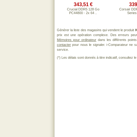
343,51 €
339
Crucial DDR5 128 Go
Corsair DD
PC44800 - 2x 64 ..
Series
Générer la liste des magasins qui vendent le produit
K
prix est une opération complexe. Des erreurs peuv
Mémoires pour ordinateur
dans les différents point
contacter
pour nous le signaler. i-Comparateur ne sau
service.
(*) Les délais sont donnés à titre indicatif, consultez 