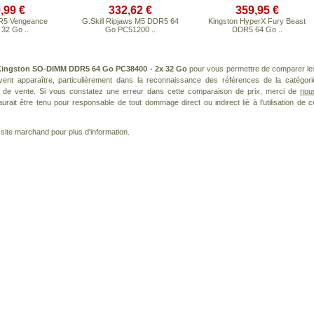
,99 €
332,62 €
359,95 €
R5 Vengeance
G.Skill Ripjaws M5 DDR5 64
Kingston HyperX Fury Beast
 32 Go ..
Go PC51200 ..
DDR5 64 Go ..
ingston SO-DIMM DDR5 64 Go PC38400 - 2x 32 Go
pour vous permettre de comparer le
ent apparaître, particulièrement dans la reconnaissance des références de la catégori
s de vente. Si vous constatez une erreur dans cette comparaison de prix, merci de
nou
rait être tenu pour responsable de tout dommage direct ou indirect lié à l'utilisation de c
le site marchand pour plus d'information.