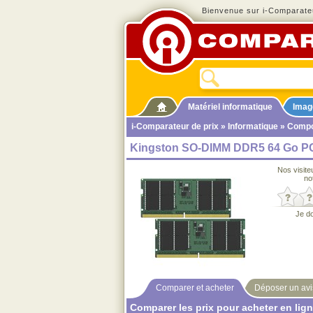
Bienvenue sur i-Comparateu
Matériel informatique
Imag
i-Comparateur de prix
»
Informatique
»
Compo
Kingston SO-DIMM DDR5 64 Go PC
Nos visite
no
Je d
Comparer et acheter
Déposer un avi
Comparer les prix pour acheter en lig