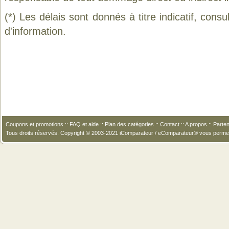
(*) Les délais sont donnés à titre indicatif, cons
d'information.
Coupons et promotions
::
FAQ et aide
::
Plan des catégories
::
Contact
::
A propos
::
Parten
Tous droits réservés. Copyright © 2003-2021 iComparateur / eComparateur® vous perme