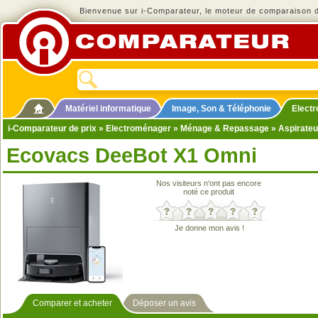
Bienvenue sur i-Comparateur, le moteur de comparaison de
Matériel informatique
Image, Son & Téléphonie
Elect
i-Comparateur de prix
»
Electroménager
»
Ménage & Repassage
»
Aspirateu
Ecovacs DeeBot X1 Omni
Nos visiteurs n'ont pas encore
noté ce produit
Je donne mon avis !
Comparer et acheter
Déposer un avis