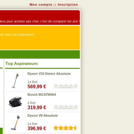
Mon compte
::
Inscription
éflexe pour acheter pas cher, c'est de comparer les prix !
er dans les Aspirateurs
Top Aspirateurs
Dyson V15 Detect Absolute
14 Ref.
569,99 €
Bosch BGS7MS64
4 Ref.
319,99 €
Dyson V8 Absolute
14 Ref.
396,99 €