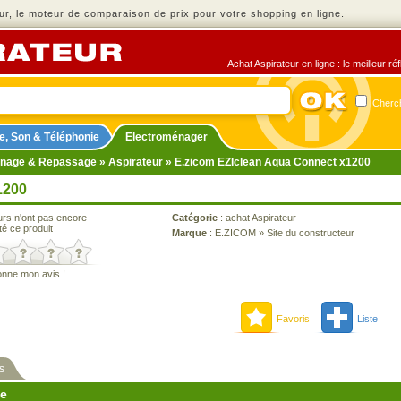
r, le moteur de comparaison de prix pour votre shopping en ligne.
Achat Aspirateur en ligne : le meilleur r
Cherch
e, Son & Téléphonie
Electroménager
nage & Repassage
»
Aspirateur
» E.zicom EZIclean Aqua Connect x1200
1200
urs n'ont pas encore
Catégorie
:
achat Aspirateur
té ce produit
Marque
:
E.ZICOM
»
Site du constructeur
onne mon avis !
Favoris
Liste
s
ne