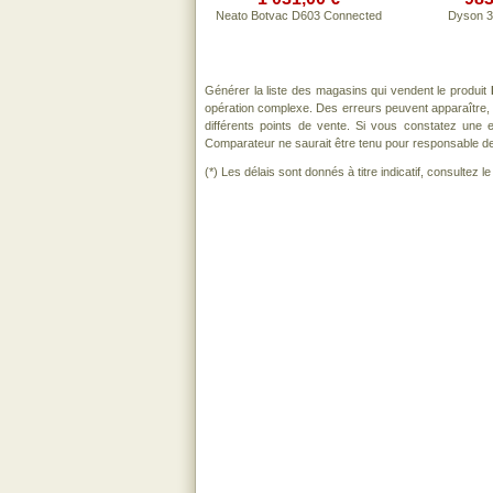
Neato Botvac D603 Connected
Dyson 3
Générer la liste des magasins qui vendent le produit
opération complexe. Des erreurs peuvent apparaître, 
différents points de vente. Si vous constatez une
Comparateur ne saurait être tenu pour responsable de to
(*) Les délais sont donnés à titre indicatif, consultez 