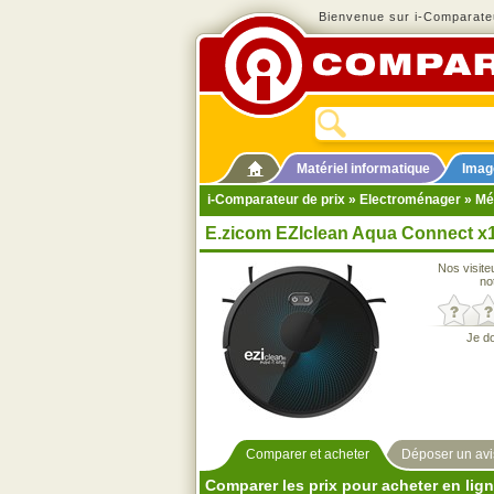
Bienvenue sur i-Comparateu
Matériel informatique
Imag
i-Comparateur de prix
»
Electroménager
»
Mé
E.zicom EZIclean Aqua Connect x
Nos visite
no
Je d
Comparer et acheter
Déposer un avi
Comparer les prix pour acheter en lig