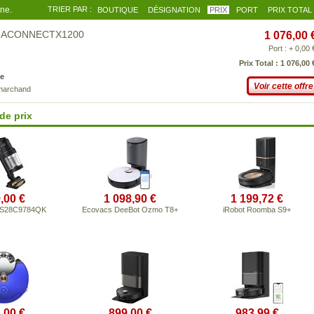
gne.
TRIER PAR :
BOUTIQUE
DÉSIGNATION
PRIX
PORT
PRIX TOTAL
 AQUACONNECTX1200
1 076,00 
Port : + 0,00 
Prix Total : 1 076,00 
e
Voir cette offre
 marchand
de prix
,00 €
1 098,90 €
1 199,72 €
VS28C9784QK
Ecovacs DeeBot Ozmo T8+
iRobot Roomba S9+
,00 €
899,00 €
983,99 €