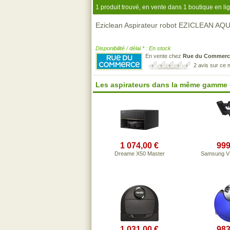
1 produit trouvé, en vente dans 1 boutique en li
Eziclean Aspirateur robot EZICLEAN
Disponibilité / délai * : En stock
En vente chez
Rue du Commerc
2 avis sur ce
Les aspirateurs dans la même gamme 
1 074,00 €
999
Dreame X50 Master
Samsung 
1 031,00 €
983