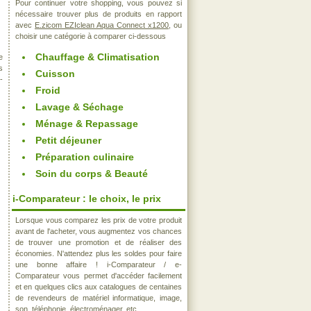
Pour continuer votre shopping, vous pouvez si
nécessaire trouver plus de produits en rapport
avec
E.zicom EZIclean Aqua Connect x1200
, ou
choisir une catégorie à comparer ci-dessous
Chauffage & Climatisation
e
s
Cuisson
-
Froid
Lavage & Séchage
Ménage & Repassage
Petit déjeuner
Préparation culinaire
Soin du corps & Beauté
i-Comparateur : le choix, le prix
Lorsque vous comparez les prix de votre produit
avant de l'acheter, vous augmentez vos chances
de trouver une promotion et de réaliser des
économies. N'attendez plus les soldes pour faire
une bonne affaire ! i-Comparateur / e-
Comparateur vous permet d'accéder facilement
et en quelques clics aux catalogues de centaines
de revendeurs de matériel informatique, image,
son, téléphonie, électroménager, etc..