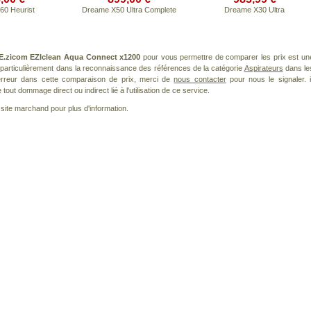
60 Heurist
Dreame X50 Ultra Complete
Dreame X30 Ultra
E.zicom EZIclean Aqua Connect x1200
pour vous permettre de comparer les prix est un
particulièrement dans la reconnaissance des références de la catégorie
Aspirateurs
dans le
 erreur dans cette comparaison de prix, merci de
nous contacter
pour nous le signaler. i
ut dommage direct ou indirect lié à l'utilisation de ce service.
le site marchand pour plus d'information.