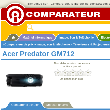
Bienvenue sur i-Comparateur, le moteur de comparaison de
Matériel informatique
Image, Son & Téléphonie
Elect
i-Comparateur de prix
»
Image, son & téléphonie
»
Téléviseurs & Projecteurs
Acer Predator GM712
Nos visiteurs n'ont pas encore
noté ce produit
Je donne mon avis !
Comparer et acheter
Déposer un avis