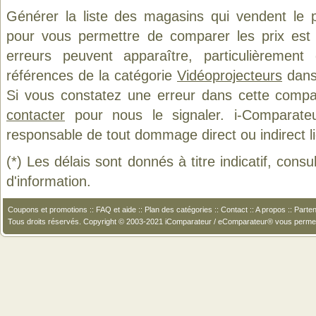
Générer la liste des magasins qui vendent le 
pour vous permettre de comparer les prix est
erreurs peuvent apparaître, particulièremen
références de la catégorie
Vidéoprojecteurs
dans 
Si vous constatez une erreur dans cette compa
contacter
pour nous le signaler. i-Comparate
responsable de tout dommage direct ou indirect lié 
(*) Les délais sont donnés à titre indicatif, cons
d'information.
Coupons et promotions
::
FAQ et aide
::
Plan des catégories
::
Contact
::
A propos
::
Parten
Tous droits réservés. Copyright © 2003-2021 iComparateur / eComparateur® vous perme