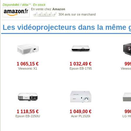
Disponibilité / délai * : En stock
En vente chez
Amazon
304 avis sur ce marchand
Les vidéoprojecteurs dans la même 
1 065,15 €
1 032,49 €
99
Viewsonic X1
Epson EB-1795
Viewso
1 118,55 €
1 049,00 €
99
Epson EB-2250U
Acer PL1520i
LG H