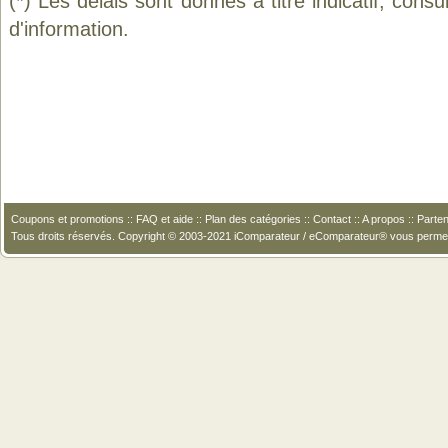
(*) Les délais sont donnés à titre indicatif, cons
d'information.
Coupons et promotions
::
FAQ et aide
::
Plan des catégories
::
Contact
::
A propos
::
Parten
Tous droits réservés. Copyright © 2003-2021 iComparateur / eComparateur® vous perme