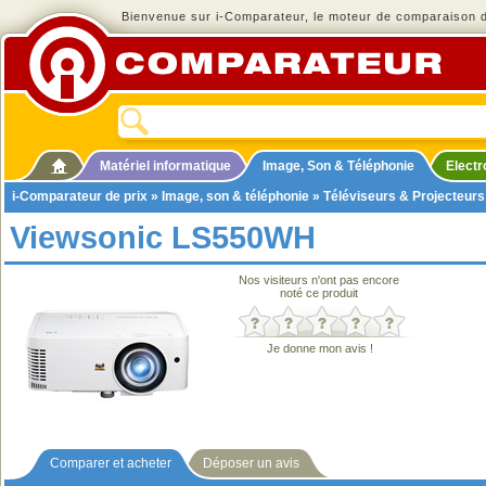
Bienvenue sur i-Comparateur, le moteur de comparaison de
Matériel informatique
Image, Son & Téléphonie
Elect
i-Comparateur de prix
»
Image, son & téléphonie
»
Téléviseurs & Projecteurs
Viewsonic LS550WH
Nos visiteurs n'ont pas encore
noté ce produit
Je donne mon avis !
Comparer et acheter
Déposer un avis