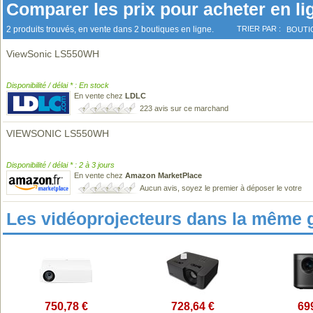
Comparer les prix pour acheter en li
2 produits trouvés, en vente dans 2 boutiques en ligne.
TRIER PAR :
BOUTI
ViewSonic LS550WH
Disponibilité / délai * : En stock
En vente chez
LDLC
223 avis sur ce marchand
VIEWSONIC LS550WH
Disponibilité / délai * : 2 à 3 jours
En vente chez
Amazon MarketPlace
Aucun avis, soyez le premier à déposer le votre
Les vidéoprojecteurs dans la même 
750,78 €
728,64 €
69