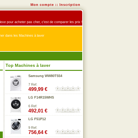
Mon compte
::
Inscription
éflexe pour acheter pas cher, c'est de comparer les prix !
er dans les Machines à laver
Top Machines à laver
Samsung WW80T554
7 Ref.
499,99 €
LG F14R15WHS
6 Ref.
492,01 €
LG F51P12
9 Ref.
756,64 €