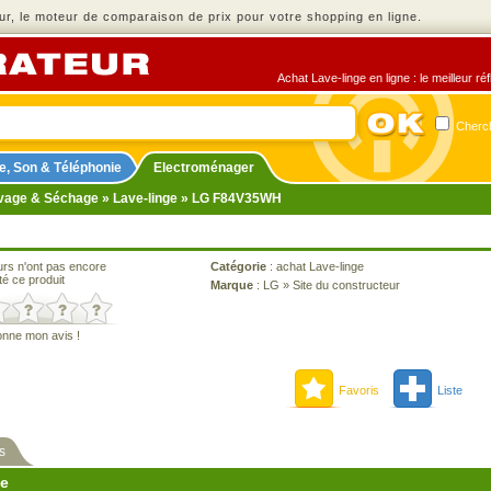
r, le moteur de comparaison de prix pour votre shopping en ligne.
Achat Lave-linge en ligne : le meilleur r
Cherch
e, Son & Téléphonie
Electroménager
vage & Séchage
»
Lave-linge
» LG F84V35WH
urs n'ont pas encore
Catégorie
:
achat Lave-linge
té ce produit
Marque
:
LG
»
Site du constructeur
onne mon avis !
Favoris
Liste
s
ne