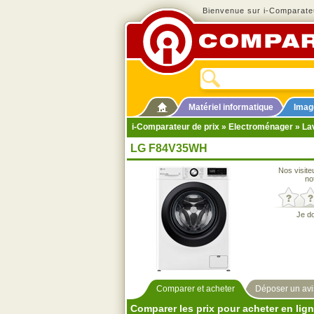
Bienvenue sur i-Comparateu
Matériel informatique
Imag
i-Comparateur de prix
»
Electroménager
»
La
LG F84V35WH
Nos visite
no
Je d
Comparer et acheter
Déposer un avi
Comparer les prix pour acheter en lig