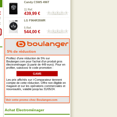
Candy CSWS 496T
11 Ref.
€
439,99 €
€
LG F964R35WR
€
5 Ref.
544,00 €
5% de réduction
Profitez d'une réduction de 5% sur
Boulanger.com pour l'achat d'un produit gros
électroménager (à partir de 449 euro). Pour en
profiter, saisissez le code promotion :
GAM5
Les prix affichés sur i-Comparateur tiennent
compte de cette réduction. Offre non éligible en
magasin et sur les opérations commerciales et
nouveautés, valable jusqu'au 31/05/24.
Voir cette promo chez Boulanger.com
Achat Electroménager