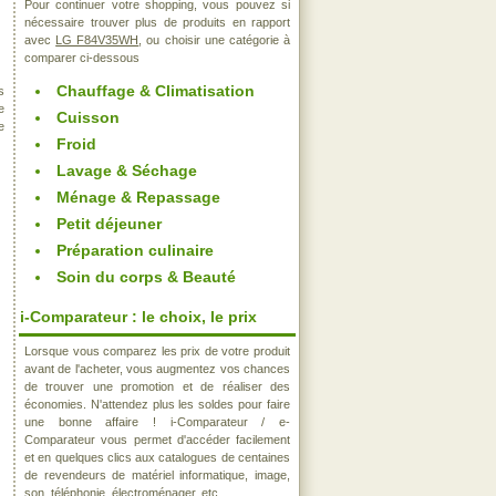
Pour continuer votre shopping, vous pouvez si
nécessaire trouver plus de produits en rapport
avec
LG F84V35WH
, ou choisir une catégorie à
comparer ci-dessous
Chauffage & Climatisation
s
e
Cuisson
e
Froid
Lavage & Séchage
Ménage & Repassage
Petit déjeuner
Préparation culinaire
Soin du corps & Beauté
i-Comparateur : le choix, le prix
Lorsque vous comparez les prix de votre produit
avant de l'acheter, vous augmentez vos chances
de trouver une promotion et de réaliser des
économies. N'attendez plus les soldes pour faire
une bonne affaire ! i-Comparateur / e-
Comparateur vous permet d'accéder facilement
et en quelques clics aux catalogues de centaines
de revendeurs de matériel informatique, image,
son, téléphonie, électroménager, etc..