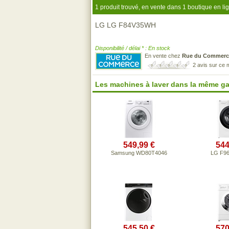
1 produit trouvé, en vente dans 1 boutique en li
LG LG F84V35WH
Disponibilité / délai * : En stock
En vente chez
Rue du Commerc
2 avis sur ce
Les machines à laver dans la même g
549,99 €
544
Samsung WD80T4046
LG F9
545,50 €
570