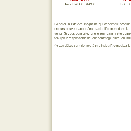
Haier HWD80-B14939
LG F8
Générer la liste des magasins qui vendent le produit
erreurs peuvent apparaître, particulièrement dans la
vente. Si vous constatez une erreur dans cette comp
tenu pour responsable de tout dommage direct ou indirect
(*) Les délais sont donnés à titre indicatif, consultez 