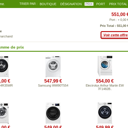
gne.
TRIER PAR :
BOUTIQUE
DÉSIGNATION
PRIX
PORT
PRIX TOTAL
551,00 
Port : + 0,00 
Prix Total : 551,00 
e
Voir cette offre
 marchand
amme de prix
,00 €
547,99 €
554,00 €
64R35WR
Samsung WW90T554
Electrolux Arthur Martin EW
7F1482B..
,00 €
549,00 €
549,99 €