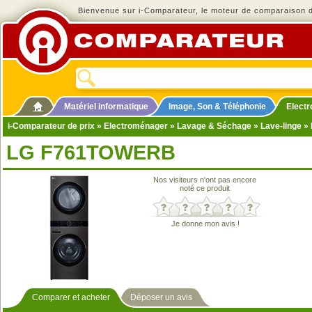
Bienvenue sur i-Comparateur, le moteur de comparaison de
Matériel informatique
Image, Son & Téléphonie
Elect
i-Comparateur de prix
»
Electroménager
»
Lavage & Séchage
»
Lave-linge
»
LG F761TOWERB
Nos visiteurs n'ont pas encore
noté ce produit
Je donne mon avis !
Comparer et acheter
Déposer un avis