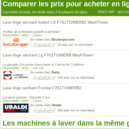
Comparer les prix pour acheter en li
3 produits trouvés, en vente dans 3 boutiques en ligne.
TRIER PAR :
BOUTI
Lave linge séchant hublot LG F761TOWERB2 WashTower
Profitez de la livraison gratuite à domicile !
Disponibilité / délai * : 2 jours
En vente chez
Boulanger.com
29 avis sur ce marchand
Lave-linge séchant Lg F761TOWERB WashTower
La garantie d'un achat réussi avec le Contrat de Confiance
Disponibilité / délai * : Voir site
En vente chez
Darty
159 avis sur ce marchand
Lave linge sechant Frontal F761TOWERB2
Livraison gratuite - Garantie 2 ans
Disponibilité / délai * : 2 jours
En vente chez
Ubaldi
363 avis sur ce marchand
Les machines à laver dans la même