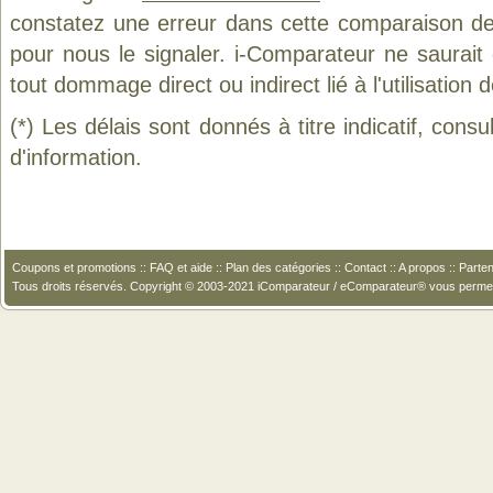
constatez une erreur dans cette comparaison de
pour nous le signaler. i-Comparateur ne saurait
tout dommage direct ou indirect lié à l'utilisation 
(*) Les délais sont donnés à titre indicatif, cons
d'information.
Coupons et promotions
::
FAQ et aide
::
Plan des catégories
::
Contact
::
A propos
::
Parten
Tous droits réservés. Copyright © 2003-2021 iComparateur / eComparateur® vous perme