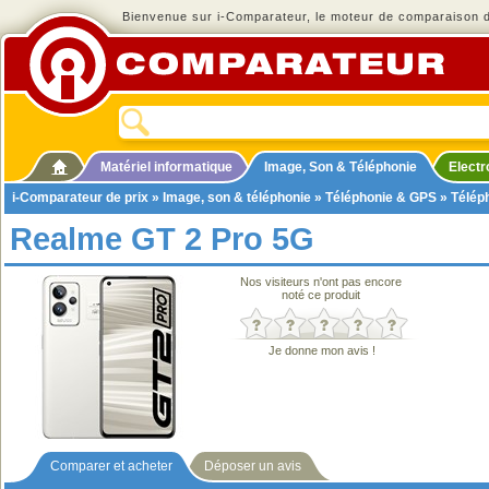
Bienvenue sur i-Comparateur, le moteur de comparaison de
Matériel informatique
Image, Son & Téléphonie
Elect
i-Comparateur de prix
»
Image, son & téléphonie
»
Téléphonie & GPS
»
Télép
Realme GT 2 Pro 5G
Nos visiteurs n'ont pas encore
noté ce produit
Je donne mon avis !
Comparer et acheter
Déposer un avis