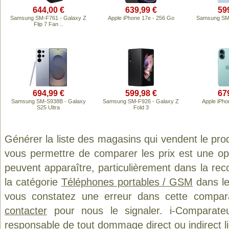
644,00 €
639,99 €
59
Samsung SM-F761 - Galaxy Z
Apple iPhone 17e - 256 Go
Samsung SM-
Flip 7 Fan ..
694,99 €
599,98 €
67
Samsung SM-S938B - Galaxy
Samsung SM-F926 - Galaxy Z
Apple iPho
S25 Ultra
Fold 3
Générer la liste des magasins qui vendent le pro
vous permettre de comparer les prix est une op
peuvent apparaître, particulièrement dans la re
la catégorie
Téléphones portables / GSM
dans le
vous constatez une erreur dans cette compar
contacter
pour nous le signaler. i-Comparate
responsable de tout dommage direct ou indirect lié 