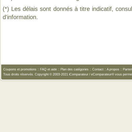
(*) Les délais sont donnés à titre indicatif, cons
d'information.
Coupons et promotions
::
FAQ et aide
::
Plan des catégories
::
Contact
::
A propos
::
Parten
Tous droits réservés. Copyright © 2003-2021 iComparateur / eComparateur® vous perme