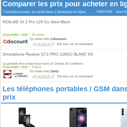
Comparer les prix pour acheter en li
7 produits trouvés, en vente dans 2 boutiques en ligne.
TRIER PAR :
BOUTI
REALME Gt 2 Pro 128 Go Steel Black
Disponibilité / délai * : En stock
En vente chez
Cdiscount
325 avis sur ce marchand
Smartphone Realme GT2 PRO 128GO BLANC 5G
La garantie d'un achat réussi avec le Contrat de Confiance
Disponibilité / délai * : 5 jours
En vente chez
Darty
159 avis sur ce marchand
Les téléphones portables / GSM da
prix