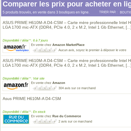
Comparer les prix pour acheter en li
5 produits trouvés, en vente dans 3 boutiques en ligne.
TRIER PAR :
BOUTI
ASUS PRIME H610M-A D4-CSM – Carte mère professionnelle Intel 
LGA 1700 mic-ATX (DDR4, PCIe 4.0, 2 x M.2, Intel 1 Gb Ethernet,
[...
Disponibilité / délai * : 6 à 7 jours
En vente chez
Amazon MarketPlace
Aucun avis, soyez le premier à déposer le votre
ASUS PRIME H610M-A D4-CSM – Carte mère professionnelle Intel 
LGA 1700 mic-ATX (DDR4, PCIe 4.0, 2 x M.2, Intel 1 Gb Ethernet,
[...
Disponibilité / délai * : Voir site
En vente chez
Amazon
304 avis sur ce marchand
Asus PRIME H610M-A D4-CSM
Disponibilité / délai * : En stock
En vente chez
Rue du Commerce
2 avis sur ce marchand