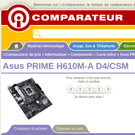
Bienvenue sur i-Comparateur, le moteur de comparaison de
Matériel informatique
Image, Son & Téléphonie
Elect
i-Comparateur de prix
»
Informatique
»
Composants
»
Carte mère
» Asus PR
Asus PRIME H610M-A D4/CSM
Nos visiteurs n'ont pas encore
noté ce produit
Je donne mon avis !
Comparer et acheter
Déposer un avis