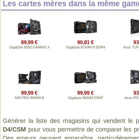
Les cartes mères dans la même gam
89,99 €
90,81 €
93
Gigabyte B550 GAMING X
Gigabyte B760M-H DDR4
Asus TUF
99,99 €
99,99 €
93
MSI PRO B840M-B
Gigabyte B650M D3HP
Asus PR
Générer la liste des magasins qui vendent le 
D4/CSM
pour vous permettre de comparer les pr
Des erreurs peuvent apparaître, particulièreme