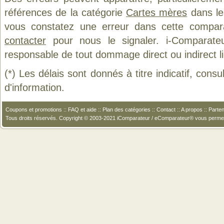
références de la catégorie
Cartes mères
dans les
vous constatez une erreur dans cette compar
contacter
pour nous le signaler. i-Comparate
responsable de tout dommage direct ou indirect lié 
(*) Les délais sont donnés à titre indicatif, cons
d'information.
Coupons et promotions
::
FAQ et aide
::
Plan des catégories
::
Contact
::
A propos
::
Parten
Tous droits réservés. Copyright © 2003-2021 iComparateur / eComparateur® vous perme