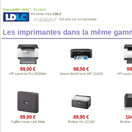
Disponibilité / délai * : En stock
En vente chez
LDLC
223 avis sur ce marchand
Les imprimantes dans la même gamm
99,00 €
98,56 €
99
HP LaserJet Pro M209dw
Epson WorkForce WF-2110W
HP Laser
99,99 €
89,95 €
10
Fujifilm Instax Link Wide
Brother HL-1212W
Brother