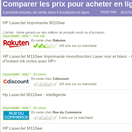
Comparer les prix pour acheter en li
4 produits trouvés, en vente dans 4 boutiques en ligne.
TRIER PAR :
BOUTI
HP LaserJet Imprimante M110we
L'Achat - Vente garanti sur des millions de produits neufs ou d'occasion
Disponibilité / délai * : Voir site
En vente chez
Rakuten
244 avis sur ce marchand
HP LaserJet M110we Imprimante monofonction Laser noir et blanc - 
d'Instant ink inclus avec HP+
Disponibilité / délai * : En stock
En vente chez
Cdiscount
325 avis sur ce marchand
Hp LaserJet M110we - intelligente
Disponibilité / délai * : En stock
En vente chez
Rue du Commerce
2 avis sur ce marchand
HP LaserJet M110we