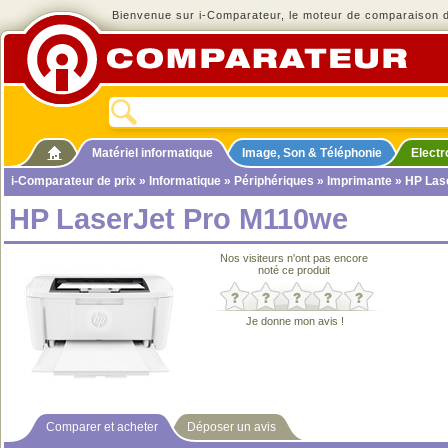
Bienvenue sur i-Comparateur, le moteur de comparaison de
Matériel informatique
Image, Son & Téléphonie
Elect
i-Comparateur de prix
»
Informatique
»
Périphériques
»
Imprimante
» HP Las
HP LaserJet Pro M110we
Nos visiteurs n'ont pas encore
noté ce produit
Je donne mon avis !
Comparer et acheter
Déposer un avis