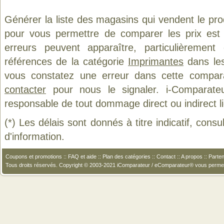
Générer la liste des magasins qui vendent le pro
pour vous permettre de comparer les prix est
erreurs peuvent apparaître, particulièremen
références de la catégorie
Imprimantes
dans les
vous constatez une erreur dans cette compar
contacter
pour nous le signaler. i-Comparate
responsable de tout dommage direct ou indirect lié 
(*) Les délais sont donnés à titre indicatif, cons
d'information.
Coupons et promotions
::
FAQ et aide
::
Plan des catégories
::
Contact
::
A propos
::
Parten
Tous droits réservés. Copyright © 2003-2021 iComparateur / eComparateur® vous perme