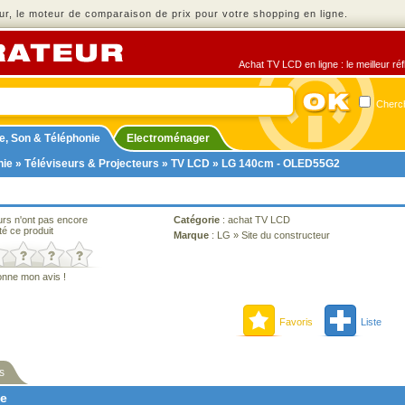
r, le moteur de comparaison de prix pour votre shopping en ligne.
Achat TV LCD en ligne : le meilleur ré
Cherch
e, Son & Téléphonie
Electroménager
nie
»
Téléviseurs & Projecteurs
»
TV LCD
» LG 140cm - OLED55G2
urs n'ont pas encore
Catégorie
:
achat TV LCD
té ce produit
Marque
:
LG
»
Site du constructeur
onne mon avis !
Favoris
Liste
s
ne