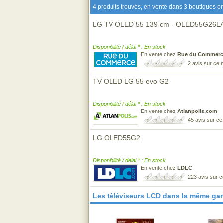
4 produits trouvés, en vente dans 3 boutiques en
LG TV OLED 55 139 cm - OLED55G26LA - 
Disponibilité / délai * : En stock
En vente chez
Rue du Commerc
2 avis sur ce
TV OLED LG 55 evo G2
Disponibilité / délai * : En stock
En vente chez
Atlanpolis.com
45 avis sur c
LG OLED55G2
Disponibilité / délai * : En stock
En vente chez
LDLC
223 avis sur 
Les téléviseurs LCD dans la même ga