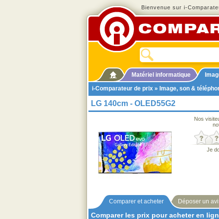
Bienvenue sur i-Comparateu
Matériel informatique
Imag
i-Comparateur de prix
»
Image, son & télépho
LG 140cm - OLED55G2
Nos visite
no
Je d
Comparer et acheter
Déposer un avi
Comparer les prix pour acheter en lig