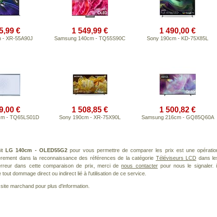
5,99 €
1 549,99 €
1 490,00 €
 - XR-55A90J
Samsung 140cm - TQ55S90C
Sony 190cm - KD-75X85L
9,00 €
1 508,85 €
1 500,82 €
cm - TQ65LS01D
Sony 190cm - XR-75X90L
Samsung 216cm - GQ85Q60A
uit
LG 140cm - OLED55G2
pour vous permettre de comparer les prix est une opératio
ièrement dans la reconnaissance des références de la catégorie
Téléviseurs LCD
dans le
 erreur dans cette comparaison de prix, merci de
nous contacter
pour nous le signaler. i
ut dommage direct ou indirect lié à l'utilisation de ce service.
le site marchand pour plus d'information.