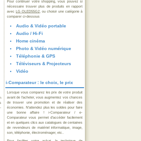
Pour continuer votre shopping, vous pouvez si
nécessaire trouver plus de produits en rapport
avec
LG OLED55G2
, ou choisir une catégorie à
comparer ci-dessous
Audio & Vidéo portable
Audio / Hi-Fi
Home cinéma
Photo & Vidéo numérique
Téléphonie & GPS
Téléviseurs & Projecteurs
Vidéo
i-Comparateur : le choix, le prix
Lorsque vous comparez les prix de votre produit
avant de l'acheter, vous augmentez vos chances
n
de trouver une promotion et de réaliser des
s
économies. N'attendez plus les soldes pour faire
-
une bonne affaire ! i-Comparateur / e-
Comparateur vous permet d'accéder facilement
et en quelques clics aux catalogues de centaines
de revendeurs de matériel informatique, image,
son, téléphonie, électroménager, etc..
Pour faciliter votre achat, la technique de