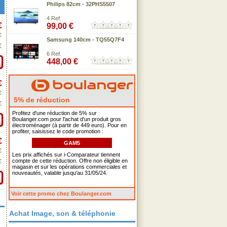
Philips 82cm - 32PHS5507
4 Ref.
€
99,00 €
€
Samsung 140cm - TQ55Q7F4
€
6 Ref.
448,00 €
€
€
5% de réduction
€
Profitez d'une réduction de 5% sur
Boulanger.com pour l'achat d'un produit gros
électroménager (à partir de 449 euro). Pour en
profiter, saisissez le code promotion :
€
GAM5
€
Les prix affichés sur i-Comparateur tiennent
compte de cette réduction. Offre non éligible en
€
magasin et sur les opérations commerciales et
nouveautés, valable jusqu'au 31/05/24.
Voir cette promo chez Boulanger.com
Achat Image, son & téléphonie