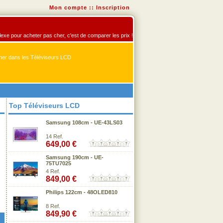
Mon compte
::
Inscription
flexe pour acheter pas cher, c'est de comparer les prix !
er dans les Téléviseurs LCD
Top Téléviseurs LCD
Samsung 108cm - UE-43LS03
14 Ref.
649,00 €
Samsung 190cm - UE-
75TU7025
4 Ref.
849,00 €
Philips 122cm - 48OLED810
8 Ref.
849,90 €