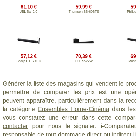
61,10 €
59,99 €
59
JBL Bar 2.0
Thomson SB-60BTS
Phili
57,12 €
70,39 €
69
Sharp HT-SB107
TCL S522W
Muse
Générer la liste des magasins qui vendent le pro
permettre de comparer les prix est une opér
peuvent apparaître, particulièrement dans la re
la catégorie
Ensembles Home-Cinéma
dans les 
vous constatez une erreur dans cette compar
contacter
pour nous le signaler. i-Comparate
responsable de tout dommage direct ou indirect lié 