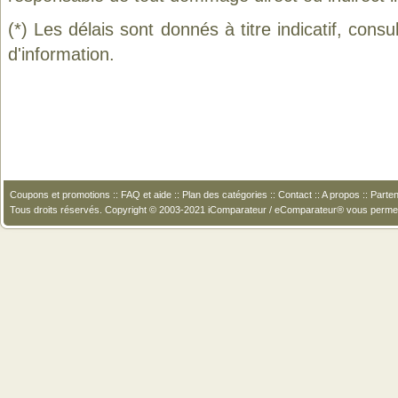
(*) Les délais sont donnés à titre indicatif, cons
d'information.
Coupons et promotions
::
FAQ et aide
::
Plan des catégories
::
Contact
::
A propos
::
Parten
Tous droits réservés. Copyright © 2003-2021 iComparateur / eComparateur® vous perme