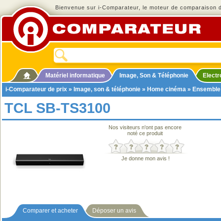
Bienvenue sur i-Comparateur, le moteur de comparaison de
Matériel informatique
Image, Son & Téléphonie
Elect
i-Comparateur de prix
»
Image, son & téléphonie
»
Home cinéma
»
Ensemble
TCL SB-TS3100
Nos visiteurs n'ont pas encore
noté ce produit
Je donne mon avis !
Comparer et acheter
Déposer un avis