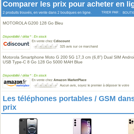
Comparer les prix pour acheter en li
2 produits trouvés, en vente dans 2 boutiques en ligne.
TRIER PAR :
BOUTI
MOTOROLA G200 128 Go Bleu
Disponibilité / délai * : En stock
En vente chez
Cdiscount
325 avis sur ce marchand
Motorola Smartphone Moto G 200 5G 17,3 cm (6,8") Dual SIM Andro
USB Type-C 8 Go 128 Go 5000 MAH Blue
Disponibilité / délai * : En stock
En vente chez
Amazon MarketPlace
Aucun avis, soyez le premier à déposer le votre
Les téléphones portables / GSM da
prix