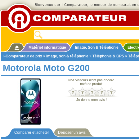
Bienvenue sur i-Comparateur, le moteur de comparaison de
Matériel informatique
Image, Son & Téléphonie
Elect
i-Comparateur de prix
»
Image, son & téléphonie
»
Téléphonie & GPS
»
Télép
Motorola Moto G200
Nos visiteurs n'ont pas encore
noté ce produit
Je donne mon avis !
Comparer et acheter
Déposer un avis