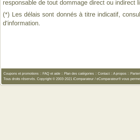
responsable de tout dommage direct ou indirect lié 
(*) Les délais sont donnés à titre indicatif, cons
d'information.
Coupons et promotions
::
FAQ et aide
::
Plan des catégories
::
Contact
::
A propos
::
Parten
Tous droits réservés. Copyright © 2003-2021 iComparateur / eComparateur® vous perme